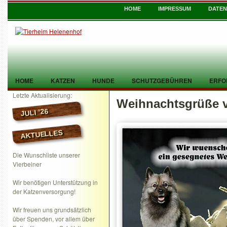
HOME
IMPRESSUM
DATE
HOME
KATZEN
HUNDE
SCHUTZGEBÜHREN
ERFO
Letzte Aktualisierung:
Weihnachtsgrüße 
TIER GEFUNDEN
KONTAKT
JULI ’26
AKTUELLES
Die Wunschliste unserer
Vierbeiner
Wir benötigen Unterstützung in
der Katzenversorgung!
Wir freuen uns grundsätzlich
über Spenden, vor allem über