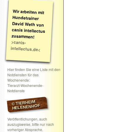
Wir arbeiten mit
Hundetrainer
David Weth von
canis intellectus
zusammen!
>canis-
intellectus.de<
Hier finden Sie eine Liste mit den
Notdiensten für das
Wochenende:
Tierarzt-Wochenende-
Notdienste
© TIERHEIM
HELENENHOF
Veröffentlichungen, auch
auszugsweise, bitte nur nach
vorheriger Absprache.