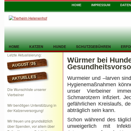
HOME
IMPRESSUM
DATE
HOME
KATZEN
HUNDE
SCHUTZGEBÜHREN
ERFO
Letzte Aktualisierung:
Würmer bei Hunde
TIER GEFUNDEN
KONTAKT
AUGUST ’26
Gesundheitsvorso
AKTUELLES
Wurmeier und –larven sind f
Hygienemaßnahmen können 
Die Wunschliste unserer
unser Vierbeiner imm
Vierbeiner
Schmarotzern infiziert. J
gefährlichen Kreislaufs, 
Wir benötigen Unterstützung in
abträglich sein kann.
der Katzenversorgung!
Schon während des tägli
Wir freuen uns grundsätzlich
unweigerlich mit Infekt
über Spenden, vor allem über