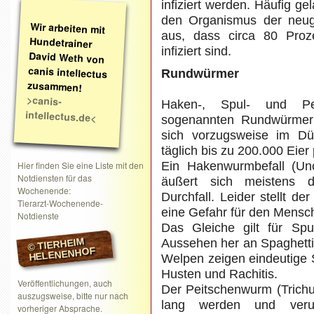
infiziert werden. Häufig g
den Organismus der neu
Wir arbeiten mit
Hundetrainer
David Weth von
canis intellectus
aus, dass circa 80 Proz
infiziert sind.
Rundwürmer
zusammen!
>canis-
Haken-, Spul- und Pe
intellectus.de<
sogenannten Rundwürmer
sich vorzugsweise im D
täglich bis zu 200.000 Eier
Hier finden Sie eine Liste mit den
Ein Hakenwurmbefall (Un
Notdiensten für das
äußert sich meistens 
Wochenende:
Durchfall. Leider stellt 
Tierarzt-Wochenende-
eine Gefahr für den Mensc
Notdienste
Das Gleiche gilt für Sp
© TIERHEIM
Aussehen her an Spaghetti
HELENENHOF
Welpen zeigen eindeutige
Husten und Rachitis.
Veröffentlichungen, auch
Der Peitschenwurm (Trichur
auszugsweise, bitte nur nach
lang werden und verur
vorheriger Absprache.