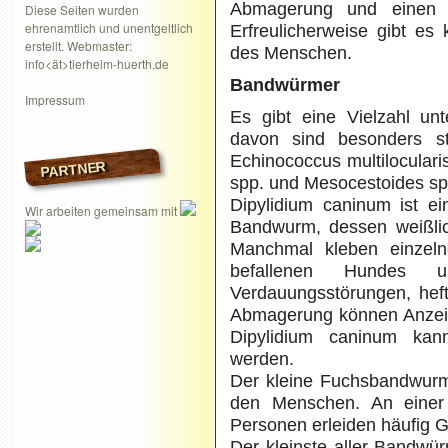
Abmagerung und einen r
Diese Seiten wurden
ehrenamtlich und unentgeltlich
Erfreulicherweise gibt es
erstellt. Webmaster:
des Menschen.
info<ät>tierheim-huerth.de
Bandwürmer
Impressum
Es gibt eine Vielzahl unt
davon sind besonders sta
Echinococcus multilocular
PARTNER
spp. und Mesocestoides sp
Dipylidium caninum ist e
Wir arbeiten gemeinsam mit
Bandwurm, dessen weißlic
Manchmal kleben einzel
befallenen Hundes u
Verdauungsstörungen, heft
Abmagerung können Anzeic
Dipylidium caninum ka
werden.
Der kleine Fuchsbandwurm 
den Menschen. An einer 
Personen erleiden häufig 
Der kleinste aller Bandwür