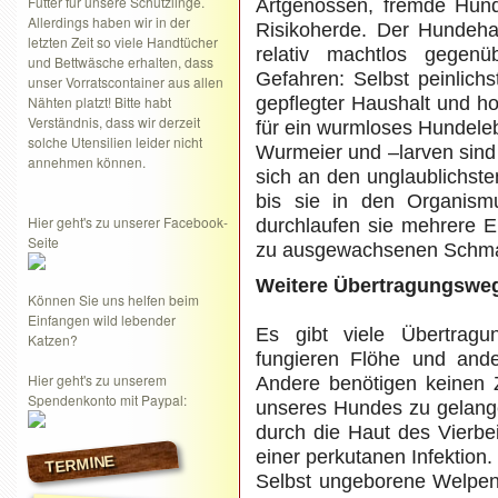
Futter für unsere Schützlinge.
Artgenossen, fremde Hund
Allerdings haben wir in der
Risikoherde. Der Hundehal
letzten Zeit so viele Handtücher
relativ machtlos gegen
und Bettwäsche erhalten, dass
Gefahren: Selbst peinlichs
unser Vorratscontainer aus allen
Nähten platzt! Bitte habt
gepflegter Haushalt und ho
Verständnis, dass wir derzeit
für ein wurmloses Hundele
solche Utensilien leider nicht
Wurmeier und –larven sind
annehmen können.
sich an den unglaublichst
bis sie in den Organismu
Hier geht's zu unserer Facebook-
durchlaufen sie mehrere E
Seite
zu ausgewachsenen Schma
Weitere Übertragungswe
Können Sie uns helfen beim
Einfangen wild lebender
Es gibt viele Übertrag
Katzen?
fungieren Flöhe und ande
Hier geht's zu unserem
Andere benötigen keinen 
Spendenkonto mit Paypal:
unseres Hundes zu gelange
durch die Haut des Vierbe
einer perkutanen Infektion.
TERMINE
Selbst ungeborene Welpen