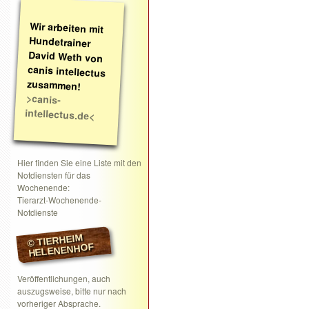
Wir arbeiten mit
Hundetrainer
David Weth von
canis intellectus
zusammen!
>canis-
intellectus.de<
Hier finden Sie eine Liste mit den
Notdiensten für das
Wochenende:
Tierarzt-Wochenende-
Notdienste
© TIERHEIM
HELENENHOF
Veröffentlichungen, auch
auszugsweise, bitte nur nach
vorheriger Absprache.