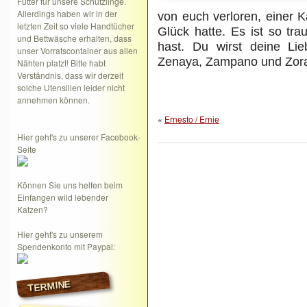
Futter für unsere Schützlinge.
Allerdings haben wir in der
von euch verloren, einer K
letzten Zeit so viele Handtücher
Glück hatte. Es ist so tr
und Bettwäsche erhalten, dass
hast. Du wirst deine Li
unser Vorratscontainer aus allen
Zenaya, Zampano und Zor
Nähten platzt! Bitte habt
Verständnis, dass wir derzeit
solche Utensilien leider nicht
annehmen können.
«
Ernesto / Ernie
Hier geht's zu unserer Facebook-
Seite
Können Sie uns helfen beim
Einfangen wild lebender
Katzen?
Hier geht's zu unserem
Spendenkonto mit Paypal:
TERMINE