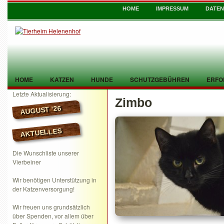
HOME
IMPRESSUM
DATE
HOME
KATZEN
HUNDE
SCHUTZGEBÜHREN
ERFO
Letzte Aktualisierung:
Zimbo
TIER GEFUNDEN
KONTAKT
AUGUST ’26
AKTUELLES
Die Wunschliste unserer
Vierbeiner
Wir benötigen Unterstützung in
der Katzenversorgung!
Wir freuen uns grundsätzlich
über Spenden, vor allem über