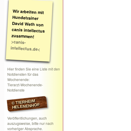
Wir arbeiten mit
Hundetrainer
David Weth von
canis intellectus
zusammen!
>canis-
intellectus.de<
Hier finden Sie eine Liste mit den
Notdiensten für das
Wochenende:
Tierarzt-Wochenende-
Notdienste
© TIERHEIM
HELENENHOF
Veröffentlichungen, auch
auszugsweise, bitte nur nach
vorheriger Absprache.