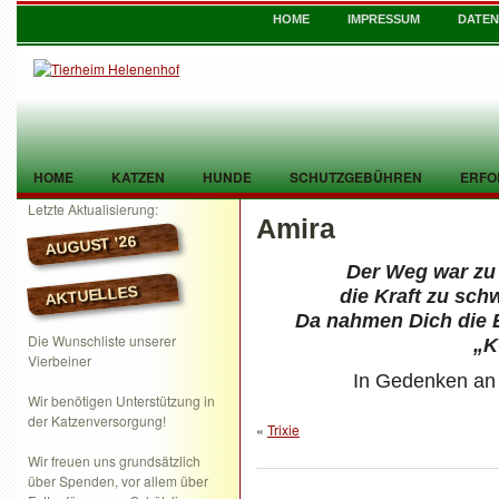
HOME
IMPRESSUM
DATE
HOME
KATZEN
HUNDE
SCHUTZGEBÜHREN
ERFO
Letzte Aktualisierung:
Amira
TIER GEFUNDEN
KONTAKT
AUGUST ’26
Der Weg war zu 
AKTUELLES
die Kraft zu sch
Da nahmen Dich die 
Die Wunschliste unserer
„K
Vierbeiner
In Gedenken an 
Wir benötigen Unterstützung in
der Katzenversorgung!
«
Trixie
Wir freuen uns grundsätzlich
über Spenden, vor allem über