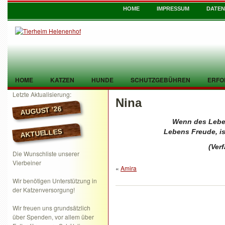
HOME
IMPRESSUM
DATE
HOME
KATZEN
HUNDE
SCHUTZGEBÜHREN
ERFO
Letzte Aktualisierung:
Nina
TIER GEFUNDEN
KONTAKT
AUGUST ’26
Wenn des Leben
AKTUELLES
Lebens Freude, is
(Ver
Die Wunschliste unserer
Vierbeiner
«
Amira
Wir benötigen Unterstützung in
der Katzenversorgung!
Wir freuen uns grundsätzlich
über Spenden, vor allem über