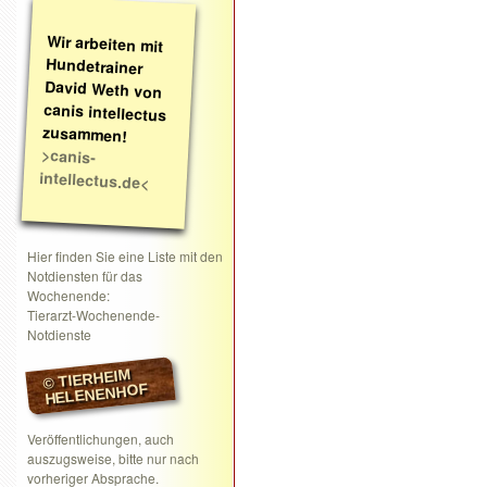
Wir arbeiten mit
Hundetrainer
David Weth von
canis intellectus
zusammen!
>canis-
intellectus.de<
Hier finden Sie eine Liste mit den
Notdiensten für das
Wochenende:
Tierarzt-Wochenende-
Notdienste
© TIERHEIM
HELENENHOF
Veröffentlichungen, auch
auszugsweise, bitte nur nach
vorheriger Absprache.