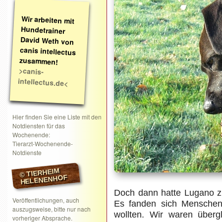
Wir arbeiten mit
Hundetrainer
David Weth von
canis intellectus
zusammen!
>canis-
intellectus.de<
Hier finden Sie eine Liste mit den
Notdiensten für das
Wochenende:
Tierarzt-Wochenende-
Notdienste
© TIERHEIM
HELENENHOF
Doch dann hatte Lugano zu
Veröffentlichungen, auch
Es fanden sich Menschen,
auszugsweise, bitte nur nach
wollten. Wir waren überg
vorheriger Absprache.