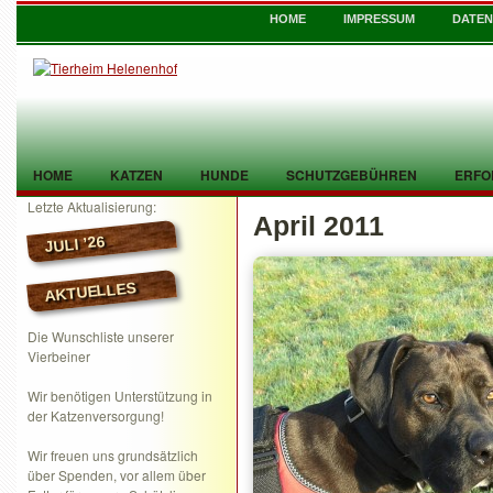
HOME
IMPRESSUM
DATE
HOME
KATZEN
HUNDE
SCHUTZGEBÜHREN
ERFO
Letzte Aktualisierung:
April 2011
TIER GEFUNDEN
KONTAKT
JULI ’26
AKTUELLES
Die Wunschliste unserer
Vierbeiner
Wir benötigen Unterstützung in
der Katzenversorgung!
Wir freuen uns grundsätzlich
über Spenden, vor allem über