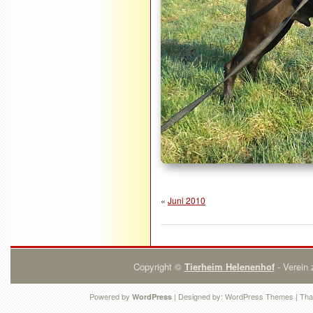
«
Juni 2010
Copyright ©
Tierheim Helenenhof
- Verein 
Powered by
| Designed by:
WordPress Themes
| Tha
WordPress