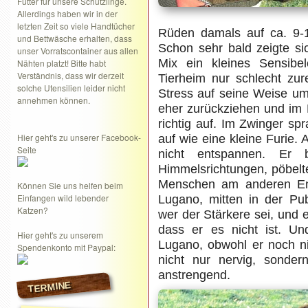
Futter für unsere Schützlinge.
Allerdings haben wir in der
letzten Zeit so viele Handtücher
Rüden damals auf ca. 9-
und Bettwäsche erhalten, dass
Schon sehr bald zeigte si
unser Vorratscontainer aus allen
Mix ein kleines Sensib
Nähten platzt! Bitte habt
Verständnis, dass wir derzeit
Tierheim nur schlecht zu
solche Utensilien leider nicht
Stress auf seine Weise u
annehmen können.
eher zurückziehen und im 
richtig auf. Im Zwinger sp
Hier geht's zu unserer Facebook-
auf wie eine kleine Furie.
Seite
nicht entspannen. Er 
Himmelsrichtungen, pöbel
Menschen am anderen Ende
Können Sie uns helfen beim
Einfangen wild lebender
Lugano, mitten in der Pub
Katzen?
wer der Stärkere sei, und e
dass er es nicht ist. Un
Hier geht's zu unserem
Lugano, obwohl er noch ni
Spendenkonto mit Paypal:
nicht nur nervig, sonder
anstrengend.
TERMINE