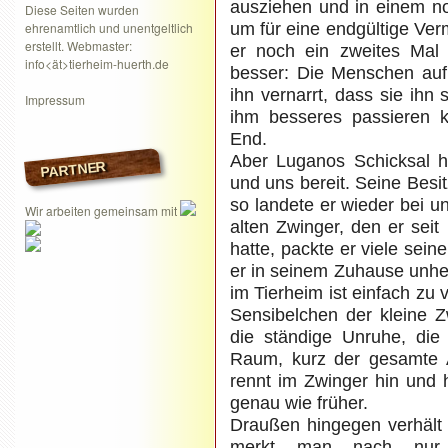
ausziehen und in einem no
Diese Seiten wurden
ehrenamtlich und unentgeltlich
um für eine endgültige Verm
erstellt. Webmaster:
er noch ein zweites Mal
info<ät>tierheim-huerth.de
besser: Die Menschen auf 
ihn vernarrt, dass sie ih
Impressum
ihm besseres passieren 
End.
Aber Luganos Schicksal h
PARTNER
und uns bereit. Seine Besi
so landete er wieder bei 
Wir arbeiten gemeinsam mit
alten Zwinger, den er sei
hatte, packte er viele sein
er in seinem Zuhause unhei
im Tierheim ist einfach zu 
Sensibelchen der kleine 
die ständige Unruhe, di
Raum, kurz der gesamte A
rennt im Zwinger hin und h
genau wie früher.
Draußen hingegen verhält e
merkt man nach nur 