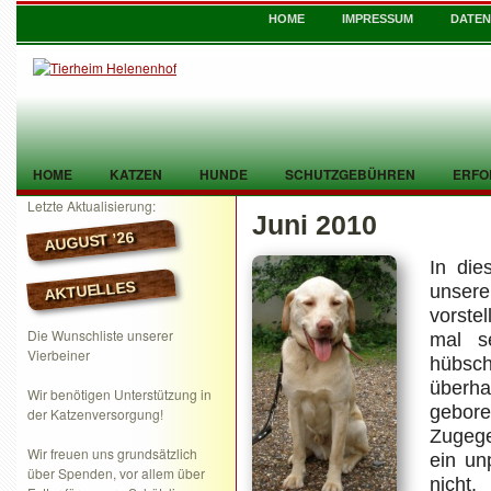
HOME
IMPRESSUM
DATE
HOME
KATZEN
HUNDE
SCHUTZGEBÜHREN
ERFO
Letzte Aktualisierung:
Juni 2010
TIER GEFUNDEN
KONTAKT
AUGUST ’26
In die
AKTUELLES
unser
vorstel
Die Wunschliste unserer
mal s
Vierbeiner
hübsch
überh
Wir benötigen Unterstützung in
gebor
der Katzenversorgung!
Zugege
Wir freuen uns grundsätzlich
ein un
über Spenden, vor allem über
nicht.