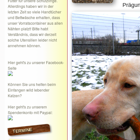
Futter für unsere Schützlinge.
Prägu
Allerdings haben wir in der
letzten Zeit so viele Handtücher
und Bettwäsche erhalten, dass
unser Vorratscontainer aus allen
Nähten platzt! Bitte habt
Verständnis, dass wir derzeit
solche Utensilien leider nicht
annehmen können.
Hier geht's zu unserer Facebook-
Seite
Können Sie uns helfen beim
Einfangen wild lebender
Katzen?
Hier geht's zu unserem
Spendenkonto mit Paypal:
TERMINE