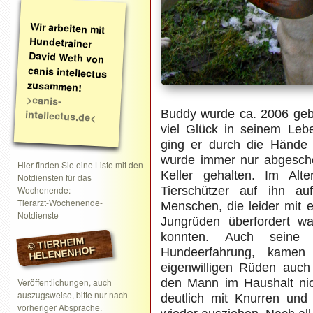
Wir arbeiten mit
Hundetrainer
David Weth von
canis intellectus
zusammen!
>canis-
intellectus.de<
Buddy wurde ca. 2006 gebo
viel Glück in seinem Leb
ging er durch die Hände 
wurde immer nur abgesch
Hier finden Sie eine Liste mit den
Keller gehalten. Im Al
Notdiensten für das
Wochenende:
Tierschützer auf ihn au
Tierarzt-Wochenende-
Menschen, die leider mit 
Notdienste
Jungrüden überfordert w
konnten. Auch seine 
© TIERHEIM
HELENENHOF
Hundeerfahrung, kamen
eigenwilligen Rüden auch 
Veröffentlichungen, auch
den Mann im Haushalt nic
auszugsweise, bitte nur nach
deutlich mit Knurren und
vorheriger Absprache.