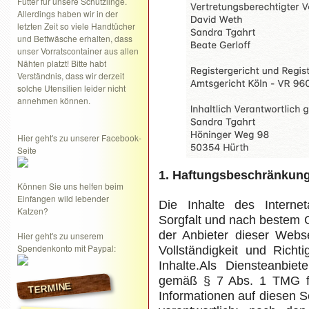
Futter für unsere Schützlinge.
Allerdings haben wir in der
letzten Zeit so viele Handtücher
und Bettwäsche erhalten, dass
unser Vorratscontainer aus allen
Nähten platzt! Bitte habt
Verständnis, dass wir derzeit
solche Utensilien leider nicht
annehmen können.
Hier geht's zu unserer Facebook-
Seite
1. Haftungsbeschränkun
Können Sie uns helfen beim
Einfangen wild lebender
Die Inhalte des Internet
Katzen?
Sorgfalt und nach bestem 
der Anbieter dieser Webse
Hier geht's zu unserem
Spendenkonto mit Paypal:
Vollständigkeit und Richti
Inhalte.Als Diensteanbiet
gemäß § 7 Abs. 1 TMG für
TERMINE
Informationen auf diesen 