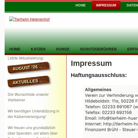
HOME
IMPRESSUM
DATE
HOME
KATZEN
HUNDE
SCHUTZGEBÜHREN
ERFO
Letzte Aktualisierung:
Impressum
TIER GEFUNDEN
KONTAKT
AUGUST ’26
Haftungsausschluss:
AKTUELLES
Die Wunschliste unserer
Vierbeiner
Wir benötigen Unterstützung in
der Katzenversorgung!
Wir freuen uns grundsätzlich
über Spenden, vor allem über