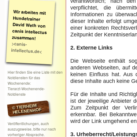
verantwortlich; nach d
verpflichtet, die übermi
Wir arbeiten mit
Hundetrainer
David Weth von
canis intellectus
Informationen zu überwac
dieser Inhalte erfolgt um
einer konkreten Rechtsver
Zeitpunkt der Kenntniserla
zusammen!
>canis-
2. Externe Links
intellectus.de<
Die Webseite enthält sog
anderen Webseiten, auf de
Hier finden Sie eine Liste mit den
keinen Einfluss hat. Aus
Notdiensten für das
diese Inhalte auch keine 
Wochenende:
Tierarzt-Wochenende-
Für die Inhalte und Richtig
Notdienste
ist der jeweilige Anbieter 
© TIERHEIM
Zum Zeitpunkt der Verli
HELENENHOF
erkennbar. Bei Bekanntwe
wird der Link umgehend ent
Veröffentlichungen, auch
auszugsweise, bitte nur nach
3. Urheberrecht/Leistung
vorheriger Absprache.