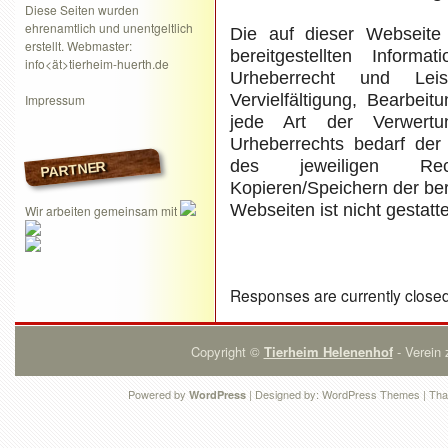
Diese Seiten wurden
ehrenamtlich und unentgeltlich
Die auf dieser Webseite 
erstellt. Webmaster:
bereitgestellten Inform
info<ät>tierheim-huerth.de
Urheberrecht und Leis
Vervielfältigung, Bearbei
Impressum
jede Art der Verwert
Urheberrechts bedarf der 
des jeweiligen Rec
PARTNER
Kopieren/Speichern der ber
Webseiten ist nicht gestatte
Wir arbeiten gemeinsam mit
Responses are currently close
Copyright ©
Tierheim Helenenhof
- Verein 
Powered by
| Designed by:
WordPress Themes
| Tha
WordPress