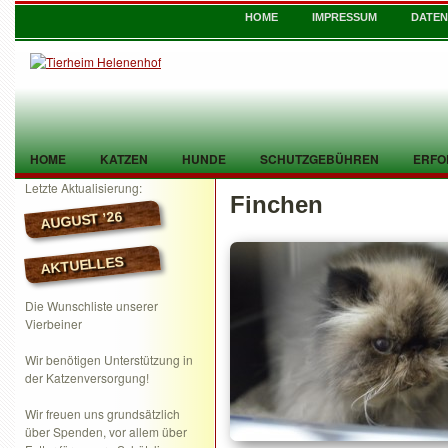
HOME
IMPRESSUM
DATE
HOME
KATZEN
HUNDE
SCHUTZGEBÜHREN
ERFO
Letzte Aktualisierung:
Finchen
TIER GEFUNDEN
KONTAKT
AUGUST ’26
AKTUELLES
Die Wunschliste unserer
Vierbeiner
Wir benötigen Unterstützung in
der Katzenversorgung!
Wir freuen uns grundsätzlich
über Spenden, vor allem über