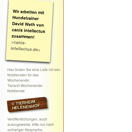
Wir arbeiten mit
Hundetrainer
David Weth von
canis intellectus
zusammen!
>canis-
intellectus.de<
Hier finden Sie eine Liste mit den
Notdiensten für das
Wochenende:
Tierarzt-Wochenende-
Notdienste
© TIERHEIM
HELENENHOF
Veröffentlichungen, auch
auszugsweise, bitte nur nach
vorheriger Absprache.