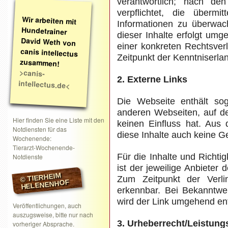
verantwortlich; nach d
verpflichtet, die übermi
Wir arbeiten mit
Hundetrainer
David Weth von
canis intellectus
Informationen zu überwac
dieser Inhalte erfolgt um
einer konkreten Rechtsver
Zeitpunkt der Kenntniserla
zusammen!
>canis-
2. Externe Links
intellectus.de<
Die Webseite enthält sog
anderen Webseiten, auf de
Hier finden Sie eine Liste mit den
keinen Einfluss hat. Aus
Notdiensten für das
diese Inhalte auch keine 
Wochenende:
Tierarzt-Wochenende-
Für die Inhalte und Richtig
Notdienste
ist der jeweilige Anbieter 
© TIERHEIM
Zum Zeitpunkt der Verli
HELENENHOF
erkennbar. Bei Bekanntwe
wird der Link umgehend ent
Veröffentlichungen, auch
auszugsweise, bitte nur nach
3. Urheberrecht/Leistung
vorheriger Absprache.