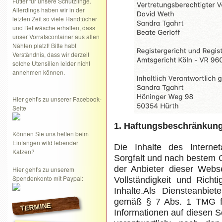
Futter für unsere Schützlinge.
Allerdings haben wir in der
letzten Zeit so viele Handtücher
und Bettwäsche erhalten, dass
unser Vorratscontainer aus allen
Nähten platzt! Bitte habt
Verständnis, dass wir derzeit
solche Utensilien leider nicht
annehmen können.
Hier geht's zu unserer Facebook-
Seite
1. Haftungsbeschränkun
Können Sie uns helfen beim
Einfangen wild lebender
Die Inhalte des Internet
Katzen?
Sorgfalt und nach bestem 
der Anbieter dieser Webse
Hier geht's zu unserem
Spendenkonto mit Paypal:
Vollständigkeit und Richti
Inhalte.Als Diensteanbiet
gemäß § 7 Abs. 1 TMG für
TERMINE
Informationen auf diesen 