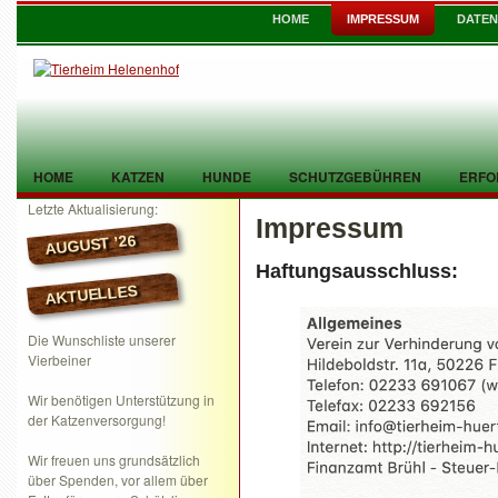
HOME
IMPRESSUM
DATE
HOME
KATZEN
HUNDE
SCHUTZGEBÜHREN
ERFO
Letzte Aktualisierung:
Impressum
TIER GEFUNDEN
KONTAKT
AUGUST ’26
Haftungsausschluss:
AKTUELLES
Die Wunschliste unserer
Vierbeiner
Wir benötigen Unterstützung in
der Katzenversorgung!
Wir freuen uns grundsätzlich
über Spenden, vor allem über