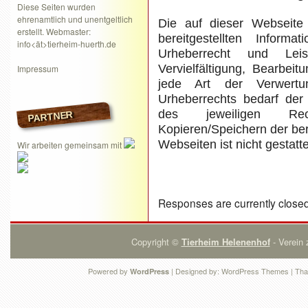
Diese Seiten wurden
ehrenamtlich und unentgeltlich
Die auf dieser Webseite 
erstellt. Webmaster:
bereitgestellten Inform
info<ät>tierheim-huerth.de
Urheberrecht und Leis
Vervielfältigung, Bearbei
Impressum
jede Art der Verwert
Urheberrechts bedarf der 
des jeweiligen Rec
PARTNER
Kopieren/Speichern der ber
Webseiten ist nicht gestatte
Wir arbeiten gemeinsam mit
Responses are currently close
Copyright ©
Tierheim Helenenhof
- Verein 
Powered by
| Designed by:
WordPress Themes
| Tha
WordPress