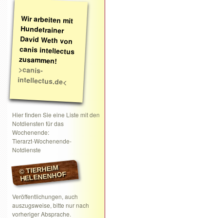
Wir arbeiten mit
Hundetrainer
David Weth von
canis intellectus
zusammen!
>canis-
intellectus.de<
Hier finden Sie eine Liste mit den
Notdiensten für das
Wochenende:
Tierarzt-Wochenende-
Notdienste
© TIERHEIM
HELENENHOF
Veröffentlichungen, auch
auszugsweise, bitte nur nach
vorheriger Absprache.