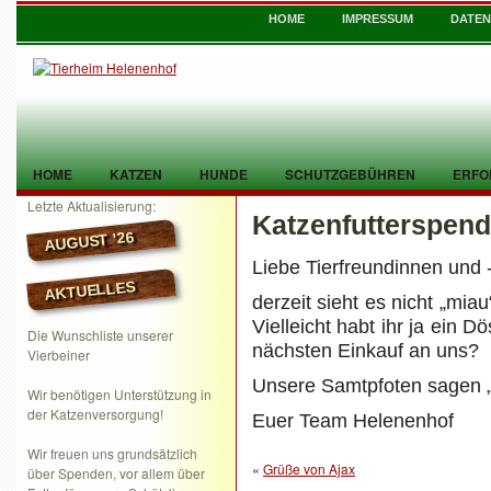
HOME
IMPRESSUM
DATE
HOME
KATZEN
HUNDE
SCHUTZGEBÜHREN
ERFO
Letzte Aktualisierung:
Katzenfutterspen
TIER GEFUNDEN
KONTAKT
AUGUST ’26
Liebe Tierfreundinnen und 
AKTUELLES
derzeit sieht es nicht „mia
Vielleicht habt ihr ja ein 
Die Wunschliste unserer
nächsten Einkauf an uns?
Vierbeiner
Unsere Samtpfoten sagen „
Wir benötigen Unterstützung in
der Katzenversorgung!
Euer Team Helenenhof
Wir freuen uns grundsätzlich
«
Grüße von Ajax
über Spenden, vor allem über