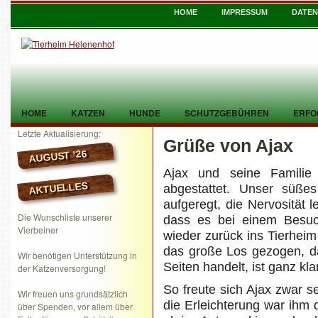
HOME
IMPRESSUM
DATE
HOME
KATZEN
HUNDE
SCHUTZGEBÜHREN
ERFO
Letzte Aktualisierung:
Grüße von Ajax
TIER GEFUNDEN
KONTAKT
AUGUST ’26
Ajax und seine Familie
AKTUELLES
abgestattet. Unser süße
aufgeregt, die Nervosität l
Die Wunschliste unserer
dass es bei einem Besuc
Vierbeiner
wieder zurück ins Tierhei
das große Los gezogen, da
Wir benötigen Unterstützung in
Seiten handelt, ist ganz kl
der Katzenversorgung!
So freute sich Ajax zwar s
Wir freuen uns grundsätzlich
die Erleichterung war ihm
über Spenden, vor allem über