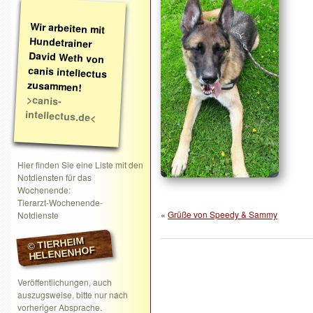
Wir arbeiten mit
Hundetrainer
David Weth von
canis intellectus
zusammen!
>canis-
intellectus.de<
Hier finden Sie eine Liste mit den
Notdiensten für das
Wochenende:
Tierarzt-Wochenende-
«
Grüße von Speedy & Sammy
Notdienste
© TIERHEIM
HELENENHOF
Veröffentlichungen, auch
auszugsweise, bitte nur nach
vorheriger Absprache.