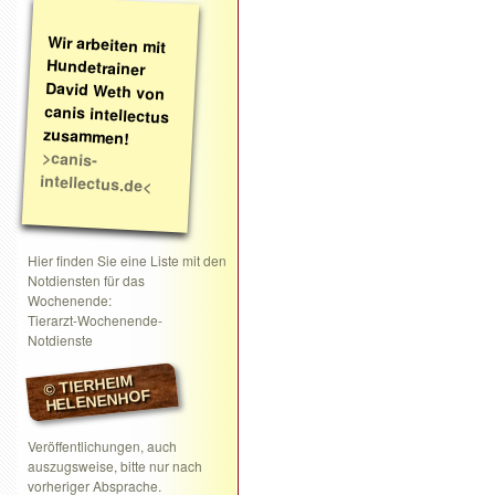
Wir arbeiten mit
Hundetrainer
David Weth von
canis intellectus
zusammen!
>canis-
intellectus.de<
Hier finden Sie eine Liste mit den
Notdiensten für das
Wochenende:
Tierarzt-Wochenende-
Notdienste
© TIERHEIM
HELENENHOF
Veröffentlichungen, auch
auszugsweise, bitte nur nach
vorheriger Absprache.