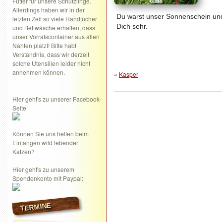
Futter für unsere Schützlinge.
Allerdings haben wir in der
Du warst unser Sonnenschein und
letzten Zeit so viele Handtücher
Dich sehr.
und Bettwäsche erhalten, dass
unser Vorratscontainer aus allen
Nähten platzt! Bitte habt
Verständnis, dass wir derzeit
solche Utensilien leider nicht
annehmen können.
«
Kasper
Hier geht's zu unserer Facebook-
Seite
Können Sie uns helfen beim
Einfangen wild lebender
Katzen?
Hier geht's zu unserem
Spendenkonto mit Paypal:
TERMINE