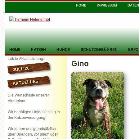
HOME
IMPRESSUM
DATE
HOME
KATZEN
HUNDE
SCHUTZGEBÜHREN
ERFO
Letzte Aktualisierung:
Gino
TIER GEFUNDEN
KONTAKT
JULI ’26
AKTUELLES
Die Wunschliste unserer
Vierbeiner
Wir benötigen Unterstützung in
der Katzenversorgung!
Wir freuen uns grundsätzlich
über Spenden, vor allem über