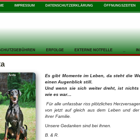
ME
IMPRESSUM
DATENSCHUTZERKLÄRUNG
ÖFFNUNGSZEITEN
SCHUTZGEBÜHREN
ERFOLGE
EXTERNE NOTFELLE
_
I
ta
Es gibt Momente im Leben, da steht die Wel
einen Augenblick still.
Und wenn sie sich weiter dreht, ist nichts
wie es war…
Für alle unfassbar riss plötzliches Herzversage
von jetzt auf gleich aus dem Leben und der
ihrer Familie.
Unsere Gedanken sind bei ihnen.
B. & R.