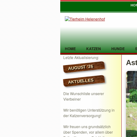
HO
HOME
KATZEN
HUNDE
Letzte Aktualisierung:
As
TIER GEFUNDEN
KONTAKT
AUGUST ’26
AKTUELLES
Die Wunschliste unserer
Vierbeiner
Wir benötigen Unterstützung in
der Katzenversorgung!
Wir freuen uns grundsätzlich
über Spenden, vor allem über