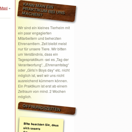
KANN MAN EIN
Maxi
»
PRAKTIKUM BEI UNS MACHEN?
Wir sind ein kleines Tierheim mit
ein paar engagierten
Mitarbeitern und beherzten
Ehrenamtlern. Zeit bleibt meist
nur für unsere Tiere. Wir bitten
um Verständnis, dass ein
Tagespraktikum -sei es „Tag der
Verantwortung“, „Ehrenamtstag“
oder „Girls’n Boys day“ etc. nicht
möglich ist, weil wir uns nicht
ausreichend kümmern können.
Ein Praktikum ist erst ab einem
Zeitraum von mind. 2 Wochen
möglich.
ÖFFNUNGSZEITEN
Bitte beachten Sie, dass
sich unsere
Öffnungszeiten geändert
haben. Wir nehmen
ausschließlich nach
telefonischer oder
schriftlicher Absprache
Termine wahr.
Schreiben Sie gerne ein
Email mit Ihrem