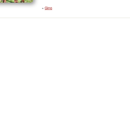
«
Gino