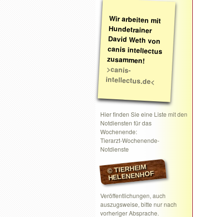
Wir arbeiten mit
Hundetrainer
David Weth von
canis intellectus
zusammen!
>canis-
intellectus.de<
Hier finden Sie eine Liste mit den
Notdiensten für das
Wochenende:
Tierarzt-Wochenende-
Notdienste
© TIERHEIM
HELENENHOF
Veröffentlichungen, auch
auszugsweise, bitte nur nach
vorheriger Absprache.