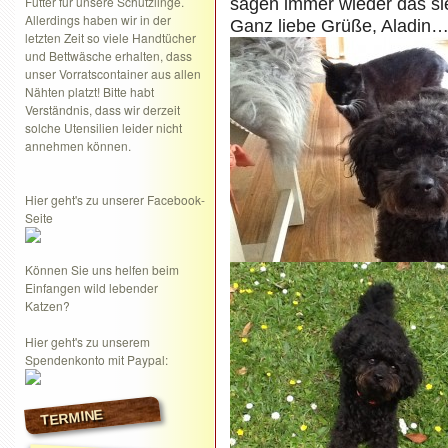
Futter für unsere Schützlinge.
sagen immer wieder das si
Allerdings haben wir in der
Ganz liebe Grüße, Aladin…
letzten Zeit so viele Handtücher
und Bettwäsche erhalten, dass
unser Vorratscontainer aus allen
Nähten platzt! Bitte habt
Verständnis, dass wir derzeit
solche Utensilien leider nicht
annehmen können.
Hier geht's zu unserer Facebook-
Seite
Können Sie uns helfen beim
Einfangen wild lebender
Katzen?
Hier geht's zu unserem
Spendenkonto mit Paypal:
TERMINE