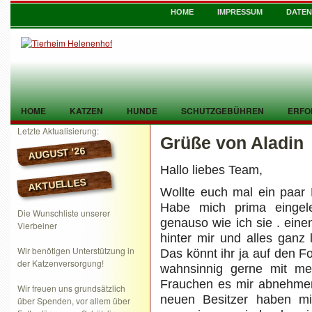
HOME
IMPRESSUM
DATE
HOME
KATZEN
HUNDE
SCHUTZGEBÜHREN
ERFO
Letzte Aktualisierung:
Grüße von Aladin
TIER GEFUNDEN
KONTAKT
AUGUST ’26
Hallo liebes Team,
AKTUELLES
Wollte euch mal ein paar
Habe mich prima eingele
Die Wunschliste unserer
genauso wie ich sie . ein
Vierbeiner
hinter mir und alles ganz
Wir benötigen Unterstützung in
Das könnt ihr ja auf den Fo
der Katzenversorgung!
wahnsinnig gerne mit me
Frauchen es mir abnehmen 
Wir freuen uns grundsätzlich
neuen Besitzer haben mi
über Spenden, vor allem über