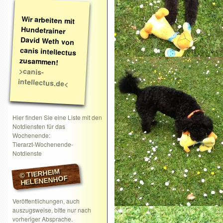
Wir arbeiten mit
Hundetrainer
David Weth von
canis intellectus
zusammen!
>canis-
intellectus.de<
Hier finden Sie eine Liste mit den
Notdiensten für das
Wochenende:
Tierarzt-Wochenende-
Notdienste
© TIERHEIM
HELENENHOF
Veröffentlichungen, auch
auszugsweise, bitte nur nach
vorheriger Absprache.