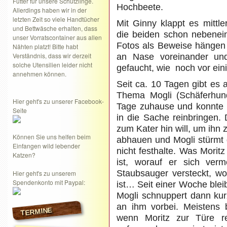
Futter für unsere Schützlinge.
Hochbeete.
Allerdings haben wir in der
letzten Zeit so viele Handtücher
Mit Ginny klappt es mittl
und Bettwäsche erhalten, dass
die beiden schon nebenein
unser Vorratscontainer aus allen
Fotos als Beweise hängen
Nähten platzt! Bitte habt
Verständnis, dass wir derzeit
an Nase voreinander und
solche Utensilien leider nicht
gefaucht, wie noch vor ei
annehmen können.
Seit ca. 10 Tagen gibt es
Thema Mogli (Schäferhund
Hier geht's zu unserer Facebook-
Tage zuhause und konnte 
Seite
in die Sache reinbringen.
zum Kater hin will, um ihn 
Können Sie uns helfen beim
abhauen und Mogli stürmt d
Einfangen wild lebender
nicht festhalte. Was Moritz
Katzen?
ist, worauf er sich verm
Staubsauger versteckt, wo
Hier geht's zu unserem
Spendenkonto mit Paypal:
ist… Seit einer Woche blei
Mogli schnuppert dann kurz
an ihm vorbei. Meistens b
TERMINE
wenn Moritz zur Türe r