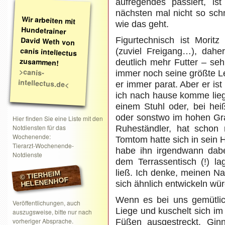
aufregendes passiert, is
nächsten mal nicht so schn
Wir arbeiten mit
Hundetrainer
David Weth von
canis intellectus
wie das geht.
Figurtechnisch ist Morit
(zuviel Freigang…), dah
zusammen!
deutlich mehr Futter – se
>canis-
immer noch seine größte Le
intellectus.de<
er immer parat. Aber er is
ich nach hause komme liegt
einem Stuhl oder, bei hei
oder sonstwo im hohen Gra
Hier finden Sie eine Liste mit den
Notdiensten für das
Ruheständler, hat schon 
Wochenende:
Tomtom hatte sich in sein 
Tierarzt-Wochenende-
habe ihn irgendwann dabei
Notdienste
dem Terrassentisch (!) l
ließ. Ich denke, meinen N
© TIERHEIM
HELENENHOF
sich ähnlich entwickeln wür
Wenn es bei uns gemütlic
Veröffentlichungen, auch
Liege und kuschelt sich im
auszugsweise, bitte nur nach
vorheriger Absprache.
Füßen ausgestreckt. Gin