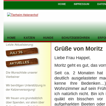
HOME
IMPRESSUM
DATE
HOME
KATZEN
HUNDE
SCHUTZGEBÜHREN
ERFO
Letzte Aktualisierung:
Grüße von Moritz
TIER GEFUNDEN
KONTAKT
JULI ’26
Liebe Frau Happel,
AKTUELLES
Moritz geht es gut, das vo
Die Wunschliste unserer
Seit ca. 2 Monaten hat 
Vierbeiner
deutlich ausgelasteter ma
kenne Ihre Bedenken…
Wir benötigen Unterstützung in
Wohnzimmer auf sein Frühs
der Katzenversorgung!
ich natürlich nicht. Bin ic
Wir freuen uns grundsätzlich
quäkt ein bisschen vor 
über Spenden, vor allem über
aufgeharkten Beeten oder 