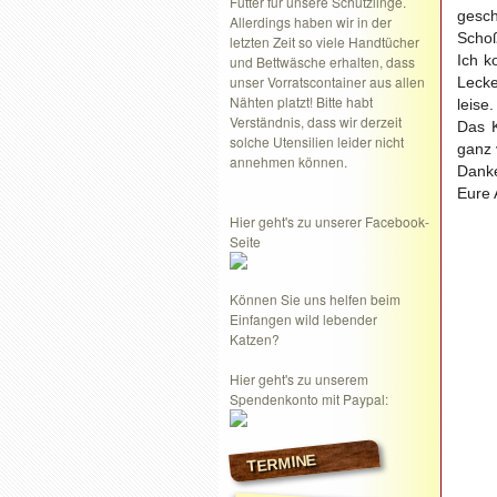
Futter für unsere Schützlinge.
gesc
Allerdings haben wir in der
Schoß
letzten Zeit so viele Handtücher
Ich k
und Bettwäsche erhalten, dass
unser Vorratscontainer aus allen
Lecke
Nähten platzt! Bitte habt
leise.
Verständnis, dass wir derzeit
Das K
solche Utensilien leider nicht
ganz v
annehmen können.
Danke
Eure 
Hier geht's zu unserer Facebook-
Seite
Können Sie uns helfen beim
Einfangen wild lebender
Katzen?
Hier geht's zu unserem
Spendenkonto mit Paypal:
TERMINE