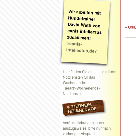
Wir arbeiten mit
Hundetrainer
David Weth von
canis intellectus
«
Grüß
zusammen!
>canis-
intellectus.de<
Hier finden Sie eine Liste mit den
Notdiensten für das
Wochenende:
Tierarzt-Wochenende-
Notdienste
© TIERHEIM
HELENENHOF
Veröffentlichungen, auch
auszugsweise, bitte nur nach
vorheriger Absprache.