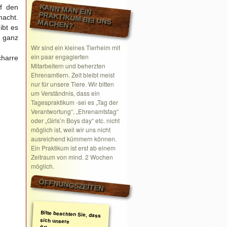
KANN MAN EIN
f den
macht.
PRAKTIKUM BEI UNS MACHEN?
ibt es
h ganz
Wir sind ein kleines Tierheim mit
ein paar engagierten
charre
Mitarbeitern und beherzten
Ehrenamtlern. Zeit bleibt meist
nur für unsere Tiere. Wir bitten
um Verständnis, dass ein
Tagespraktikum -sei es „Tag der
Verantwortung“, „Ehrenamtstag“
oder „Girls’n Boys day“ etc. nicht
möglich ist, weil wir uns nicht
ausreichend kümmern können.
Ein Praktikum ist erst ab einem
Zeitraum von mind. 2 Wochen
möglich.
ÖFFNUNGSZEITEN
Bitte beachten Sie, dass
sich unsere
Öffnungszeiten geändert
haben. Wir nehmen
ausschließlich nach
telefonischer oder
schriftlicher Absprache
Termine wahr.
Schreiben Sie gerne ein
Email mit Ihrem