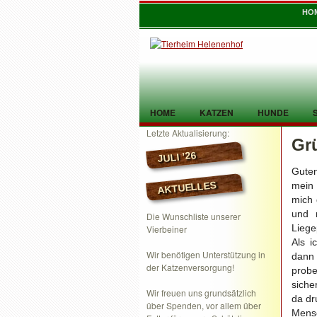
HO
HOME
KATZEN
HUNDE
Letzte Aktualisierung:
Gr
TIER GEFUNDEN
KONTAKT
JULI ’26
Gute
AKTUELLES
mein 
mich 
und 
Die Wunschliste unserer
Liege
Vierbeiner
Als i
Wir benötigen Unterstützung in
dann 
der Katzenversorgung!
prob
siche
Wir freuen uns grundsätzlich
da dr
über Spenden, vor allem über
Mens