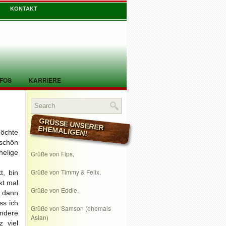
KONTAKT
NFOS
KARRIERE
GRÜSSE UNSERER EHEMALIGEN!
möchte
,schön
elige
Grüße von Fips,
Grüße von Timmy & Felix,
t, bin
kt mal
Grüße von Eddie,
 dann
ss ich
Grüße von Samson (ehemals
andere
Aslan)
 viel