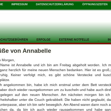
ME
IMPRESSUM
DATENSCHUTZERKLÄRUNG
ÖFFNUNGSZEITEN
SCHUTZGEBÜHREN
ERFOLGE
EXTERNE NOTFELLE
_
I
üße von Annabelle
n Morgen,
Name ist Annabelle und ich bin am Freitag abgeholt worden. Ich 
ganz herzlich für meine neuen Menschen bedanken. Hier ist es groß
ruhig. Keiner verfolgt mich, es gibt schöne Verstecke und kusch
plätze.
ch angekommen bin, habe ich mich erstmal unter dem Bett versteck
aber doch wieder rausgekommen um zu kuscheln und habe auch dire
egelegen auf den neuen Menschen. Am nächsten morgen bin ich
rheitshalber unter die Couch gekrabbelt. Die haben nicht geglaubt, da
unterpasse, aber ich bin sehr beweglich. Am Abend waren dann noch 
chen da, da bin ich auch wieder rausgekommen und habe ganz