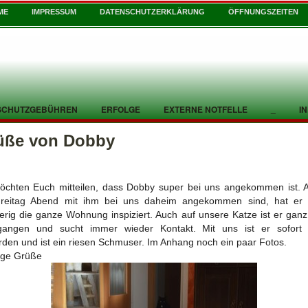
ME
IMPRESSUM
DATENSCHUTZERKLÄRUNG
ÖFFNUNGSZEITEN
SCHUTZGEBÜHREN
ERFOLGE
EXTERNE NOTFELLE
_
I
üße von Dobby
öchten Euch mitteilen, dass Dobby super bei uns angekommen ist. A
reitag Abend mit ihm bei uns daheim angekommen sind, hat er s
erig die ganze Wohnung inspiziert. Auch auf unsere Katze ist er ganz
gangen und sucht immer wieder Kontakt. Mit uns ist er sofort
den und ist ein riesen Schmuser. Im Anhang noch ein paar Fotos.
ige Grüße