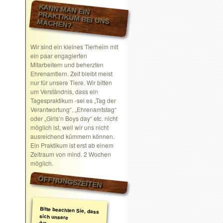
KANN MAN EIN
PRAKTIKUM BEI UNS MACHEN?
Wir sind ein kleines Tierheim mit
ein paar engagierten
Mitarbeitern und beherzten
Ehrenamtlern. Zeit bleibt meist
nur für unsere Tiere. Wir bitten
um Verständnis, dass ein
Tagespraktikum -sei es „Tag der
Verantwortung“, „Ehrenamtstag“
oder „Girls’n Boys day“ etc. nicht
möglich ist, weil wir uns nicht
ausreichend kümmern können.
Ein Praktikum ist erst ab einem
Zeitraum von mind. 2 Wochen
möglich.
ÖFFNUNGSZEITEN
Bitte beachten Sie, dass
sich unsere
Öffnungszeiten geändert
haben. Wir nehmen
ausschließlich nach
telefonischer oder
schriftlicher Absprache
Termine wahr.
Schreiben Sie gerne ein
Email mit Ihrem