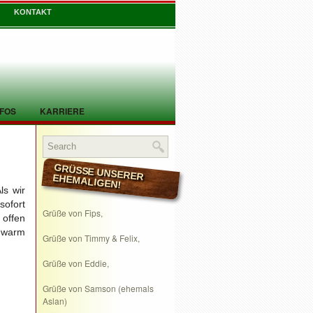
KONTAKT
NFOS
KARRIERE
GRÜSSE UNSERER EHEMALIGEN!
ls wir
ofort
Grüße von Fips,
 offen
 warm
Grüße von Timmy & Felix,
Grüße von Eddie,
Grüße von Samson (ehemals
Aslan)