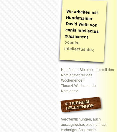
Wir arbeiten mit
Hundetrainer
David Weth von
canis intellectus
zusammen!
>canis-
intellectus.de<
Hier finden Sie eine Liste mit den
Notdiensten für das
Wochenende:
Tierarzt-Wochenende-
Notdienste
© TIERHEIM
HELENENHOF
Veröffentlichungen, auch
auszugsweise, bitte nur nach
vorheriger Absprache.