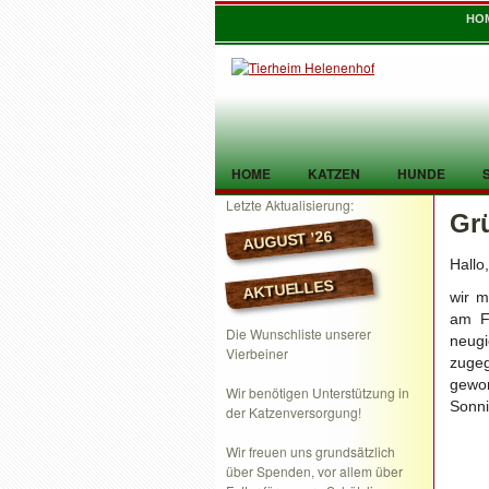
HO
HOME
KATZEN
HUNDE
Letzte Aktualisierung:
Gr
TIER GEFUNDEN
KONTAKT
AUGUST ’26
Hallo,
AKTUELLES
wir m
am F
Die Wunschliste unserer
neugi
Vierbeiner
zuge
gewor
Wir benötigen Unterstützung in
Sonn
der Katzenversorgung!
Wir freuen uns grundsätzlich
über Spenden, vor allem über