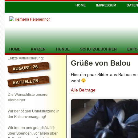
HOME
IMPRESSUM
DATE
HOME
KATZEN
HUNDE
SCHUTZGEBÜHREN
ERFO
Letzte Aktualisierung:
Grüße von Balou
TIER GEFUNDEN
KONTAKT
AUGUST ’26
Hier ein paar Bilder aus Balous ne
AKTUELLES
wohl
Alle Beiträge
Die Wunschliste unserer
Vierbeiner
Wir benötigen Unterstützung in
der Katzenversorgung!
Wir freuen uns grundsätzlich
über Spenden, vor allem über