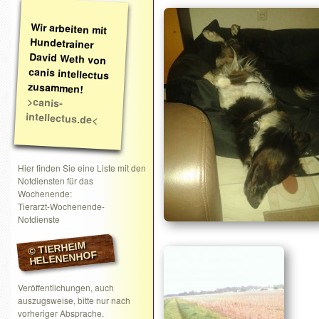
Wir arbeiten mit
Hundetrainer
David Weth von
canis intellectus
zusammen!
>canis-
intellectus.de<
Hier finden Sie eine Liste mit den
Notdiensten für das
Wochenende:
Tierarzt-Wochenende-
Notdienste
© TIERHEIM
HELENENHOF
Veröffentlichungen, auch
auszugsweise, bitte nur nach
vorheriger Absprache.