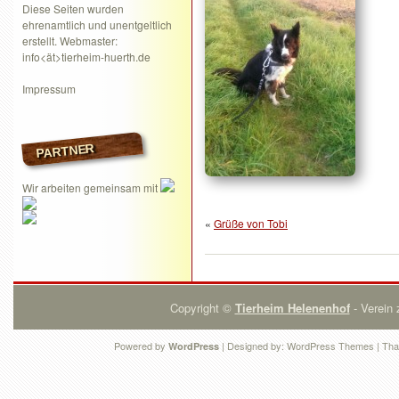
Diese Seiten wurden
ehrenamtlich und unentgeltlich
erstellt. Webmaster:
info<ät>tierheim-huerth.de
Impressum
PARTNER
Wir arbeiten gemeinsam mit
«
Grüße von Tobi
Copyright ©
Tierheim Helenenhof
- Verein 
Powered by
| Designed by:
WordPress Themes
| Tha
WordPress