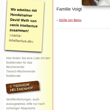
Wir arbeiten mit
Hundetrainer
David Weth von
canis intellectus
Familie Voigt
«
Grüße von Balou
zusammen!
>canis-
intellectus.de<
Hier finden Sie eine Liste mit den
Notdiensten für das
Wochenende:
Tierarzt-Wochenende-
Notdienste
© TIERHEIM
HELENENHOF
Veröffentlichungen, auch
auszugsweise, bitte nur nach
vorheriger Absprache.