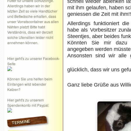
Futter für unsere Schützlinge.
schnell wieder ablenken la
Allerdings haben wir in der
mit ihm gelaufen, haben s
letzten Zeit so viele Handtücher
geniessen die Zeit mit ihm!!
und Bettwäsche erhalten, dass
unser Vorratscontainer aus allen
Allerdings funktioniert d
Nähten platzt! Bitte habt
habe als Vorbesitzer zunä
Verständnis, dass wir derzeit
Steentjes, aber beides funkt
solche Utensilien leider nicht
Könnten Sie mir dazu
annehmen können.
angegeben werden müsste
Ansonsten sind wir alle 
Hier geht's zu unserer Facebook-
Seite
glücklich, dass wir uns g
Können Sie uns helfen beim
Einfangen wild lebender
Ganz liebe Grüße aus Willi
Katzen?
Hier geht's zu unserem
Spendenkonto mit Paypal:
TERMINE