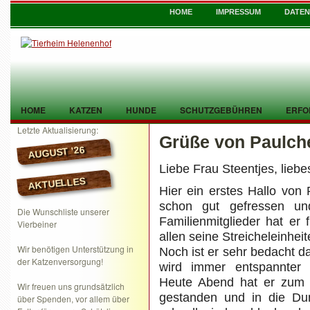
HOME
IMPRESSUM
DATE
HOME
KATZEN
HUNDE
SCHUTZGEBÜHREN
ERFO
Letzte Aktualisierung:
Grüße von Paulch
TIER GEFUNDEN
KONTAKT
AUGUST ’26
Liebe Frau Steentjes, lieb
AKTUELLES
Hier ein erstes Hallo von
schon gut gefressen un
Die Wunschliste unserer
Familienmitglieder hat er 
Vierbeiner
allen seine Streicheleinheit
Wir benötigen Unterstützung in
Noch ist er sehr bedacht da
der Katzenversorgung!
wird immer entspannter u
Heute Abend hat er zum 
Wir freuen uns grundsätzlich
gestanden und in die Dun
über Spenden, vor allem über