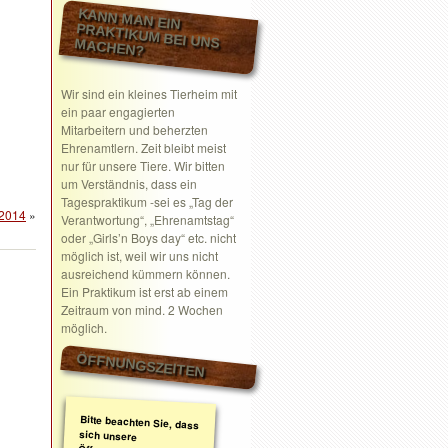
KANN MAN EIN
PRAKTIKUM BEI UNS MACHEN?
Wir sind ein kleines Tierheim mit
ein paar engagierten
Mitarbeitern und beherzten
Ehrenamtlern. Zeit bleibt meist
nur für unsere Tiere. Wir bitten
um Verständnis, dass ein
Tagespraktikum -sei es „Tag der
 2014
»
Verantwortung“, „Ehrenamtstag“
oder „Girls’n Boys day“ etc. nicht
möglich ist, weil wir uns nicht
ausreichend kümmern können.
Ein Praktikum ist erst ab einem
Zeitraum von mind. 2 Wochen
möglich.
ÖFFNUNGSZEITEN
Bitte beachten Sie, dass
sich unsere
Öffnungszeiten geändert
haben. Wir nehmen
ausschließlich nach
telefonischer oder
schriftlicher Absprache
Termine wahr.
Schreiben Sie gerne ein
Email mit Ihrem