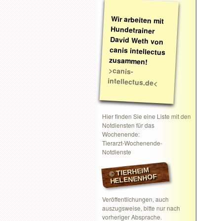
Wir arbeiten mit
Hundetrainer
David Weth von
canis intellectus
zusammen!
>canis-
intellectus.de<
Hier finden Sie eine Liste mit den
Notdiensten für das
Wochenende:
Tierarzt-Wochenende-
Notdienste
© TIERHEIM
HELENENHOF
Veröffentlichungen, auch
auszugsweise, bitte nur nach
vorheriger Absprache.