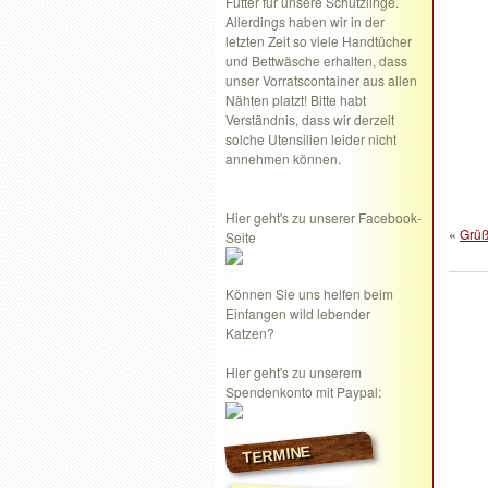
Futter für unsere Schützlinge.
Allerdings haben wir in der
letzten Zeit so viele Handtücher
und Bettwäsche erhalten, dass
unser Vorratscontainer aus allen
Nähten platzt! Bitte habt
Verständnis, dass wir derzeit
solche Utensilien leider nicht
annehmen können.
Hier geht's zu unserer Facebook-
«
Grüß
Seite
Können Sie uns helfen beim
Einfangen wild lebender
Katzen?
Hier geht's zu unserem
Spendenkonto mit Paypal:
TERMINE