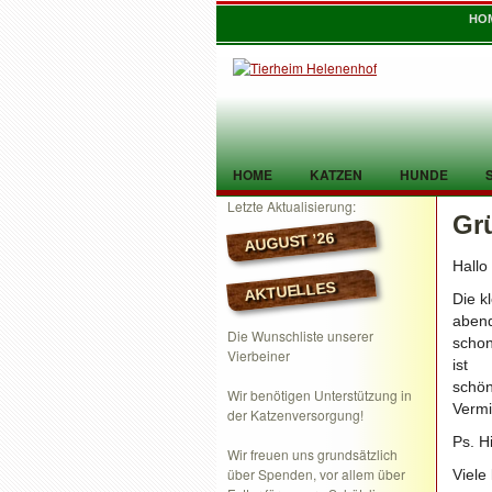
HO
HOME
KATZEN
HUNDE
Letzte Aktualisierung:
Gr
TIER GEFUNDEN
KONTAKT
AUGUST ’26
Hallo
AKTUELLES
Die k
abend
Die Wunschliste unserer
schon
Vierbeiner
ist
schön
Wir benötigen Unterstützung in
Vermi
der Katzenversorgung!
Ps. H
Wir freuen uns grundsätzlich
über Spenden, vor allem über
Viele