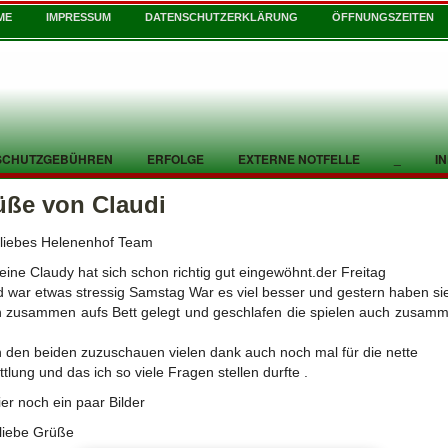
ME
IMPRESSUM
DATENSCHUTZERKLÄRUNG
ÖFFNUNGSZEITEN
SCHUTZGEBÜHREN
ERFOLGE
EXTERNE NOTFELLE
_
I
üße von Claudi
 liebes Helenenhof Team
leine Claudy hat sich schon richtig gut eingewöhnt.der Freitag
 war etwas stressig Samstag War es viel besser und gestern haben sie
 zusammen aufs Bett gelegt und geschlafen die spielen auch zusam
 den beiden zuzuschauen vielen dank auch noch mal für die nette
ttlung und das ich so viele Fragen stellen durfte .
ier noch ein paar Bilder
 liebe Grüße