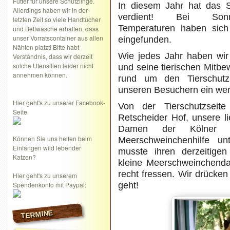
Futter für unsere Schützlinge.
In diesem Jahr hat das 
Allerdings haben wir in der
verdient! Bei Son
letzten Zeit so viele Handtücher
Temperaturen haben sich
und Bettwäsche erhalten, dass
unser Vorratscontainer aus allen
eingefunden.
Nähten platzt! Bitte habt
Wie jedes Jahr haben wir 
Verständnis, dass wir derzeit
solche Utensilien leider nicht
und seine tierischen Mitbe
annehmen können.
rund um den Tierschutz 
unseren Besuchern ein wen
Hier geht's zu unserer Facebook-
Von der Tierschutzsei
Seite
Retscheider Hof, unsere l
Damen der Kölner Kat
Können Sie uns helfen beim
Meerschweinchenhilfe unt
Einfangen wild lebender
musste ihren derzeitigen
Katzen?
kleine Meerschweinchendam
recht fressen. Wir drücke
Hier geht's zu unserem
Spendenkonto mit Paypal:
geht!
TERMINE