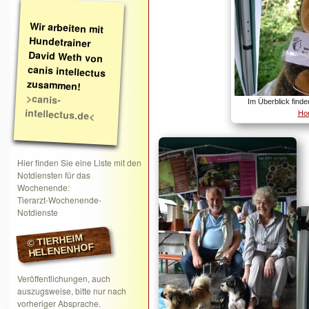
Wir arbeiten mit
Hundetrainer
David Weth von
canis intellectus
zusammen!
>canis-
Im Überblick finde
intellectus.de<
Hom
Hier finden Sie eine Liste mit den
Notdiensten für das
Wochenende:
Tierarzt-Wochenende-
Notdienste
© TIERHEIM
HELENENHOF
Veröffentlichungen, auch
auszugsweise, bitte nur nach
vorheriger Absprache.