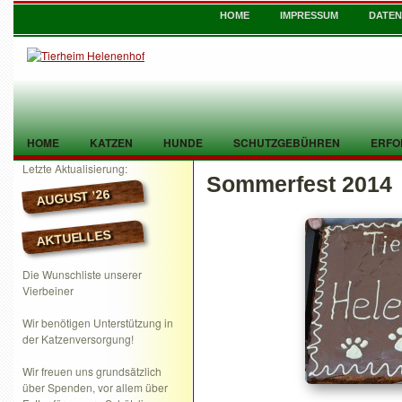
HOME
IMPRESSUM
DATE
HOME
KATZEN
HUNDE
SCHUTZGEBÜHREN
ERFO
Letzte Aktualisierung:
Sommerfest 2014
TIER GEFUNDEN
KONTAKT
AUGUST ’26
AKTUELLES
Die Wunschliste unserer
Vierbeiner
Wir benötigen Unterstützung in
der Katzenversorgung!
Wir freuen uns grundsätzlich
über Spenden, vor allem über