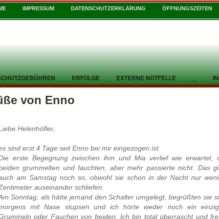
ME
IMPRESSUM
DATENSCHUTZERKLÄRUNG
ÖFFNUNGSZEITEN
SCHUTZGEBÜHREN
ERFOLGE
EXTERNE NOTFELLE
_
I
üße von Enno
Liebe Helenhöfler,
es sind erst 4 Tage seit Enno bei mir eingezogen ist.
Die erste Begegnung zwischen ihm und Mia verlief wie erwartet, 
beiden grummelten und fauchten, aber mehr passierte nicht. Das g
auch am Samstag noch so, obwohl sie schon in der Nacht nur wen
Zentimeter auseinander schliefen.
Am Sonntag, als hätte jemand den Schalter umgelegt, begrüßten sie s
morgens mit Nase stupsen und ich hörte weder noch ein einzig
Grummeln oder Fauchen von beiden. Ich bin total überrascht und fr