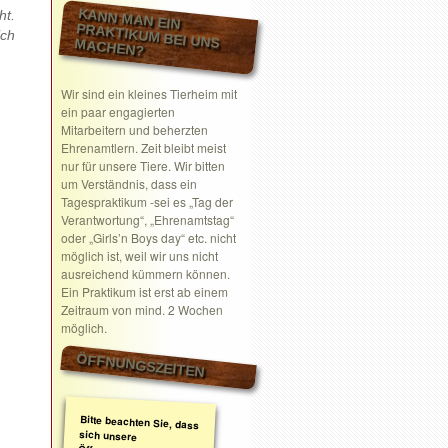
KANN MAN EIN
ht.
ich
PRAKTIKUM BEI UNS MACHEN?
Wir sind ein kleines Tierheim mit
ein paar engagierten
Mitarbeitern und beherzten
Ehrenamtlern. Zeit bleibt meist
nur für unsere Tiere. Wir bitten
um Verständnis, dass ein
Tagespraktikum -sei es „Tag der
Verantwortung“, „Ehrenamtstag“
oder „Girls’n Boys day“ etc. nicht
möglich ist, weil wir uns nicht
ausreichend kümmern können.
Ein Praktikum ist erst ab einem
Zeitraum von mind. 2 Wochen
möglich.
ÖFFNUNGSZEITEN
Bitte beachten Sie, dass
sich unsere
Öffnungszeiten geändert
haben. Wir nehmen
ausschließlich nach
telefonischer oder
schriftlicher Absprache
Termine wahr.
Schreiben Sie gerne ein
Email mit Ihrem