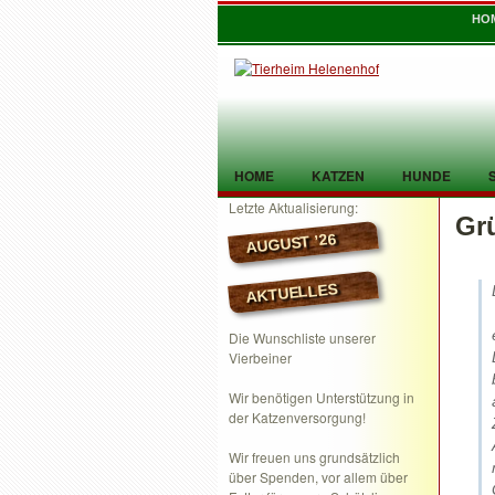
HO
HOME
KATZEN
HUNDE
Letzte Aktualisierung:
Gr
TIER GEFUNDEN
KONTAKT
AUGUST ’26
AKTUELLES
Die Wunschliste unserer
Vierbeiner
Wir benötigen Unterstützung in
der Katzenversorgung!
Wir freuen uns grundsätzlich
über Spenden, vor allem über