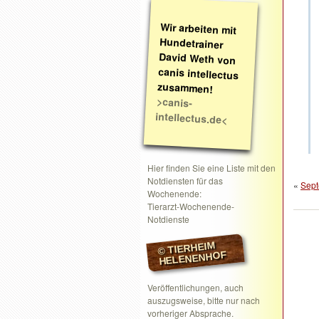
Wir arbeiten mit
Hundetrainer
David Weth von
canis intellectus
zusammen!
>canis-
intellectus.de<
Hier finden Sie eine Liste mit den
Notdiensten für das
«
Sept
Wochenende:
Tierarzt-Wochenende-
Notdienste
© TIERHEIM
HELENENHOF
Veröffentlichungen, auch
auszugsweise, bitte nur nach
vorheriger Absprache.