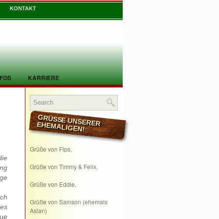
KONTAKT
NFOS
KARRIERE
GRÜSSE UNSERER EHEMALIGEN!
Grüße von Fips,
die
Grüße von Timmy & Felix,
ing
ige
Grüße von Eddie,
ich
Grüße von Samson (ehemals
es
Aslan)
eue