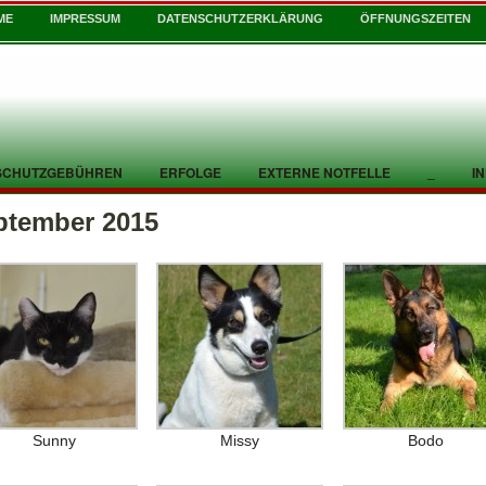
ME
IMPRESSUM
DATENSCHUTZERKLÄRUNG
ÖFFNUNGSZEITEN
SCHUTZGEBÜHREN
ERFOLGE
EXTERNE NOTFELLE
_
I
ptember 2015
Sunny
Missy
Bodo