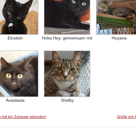
Einstein
Hoka Hey, gemeinsam mit
Huyana
Anastasia
Shelby
 hat ein Zuhause gefunden!
Grüße von