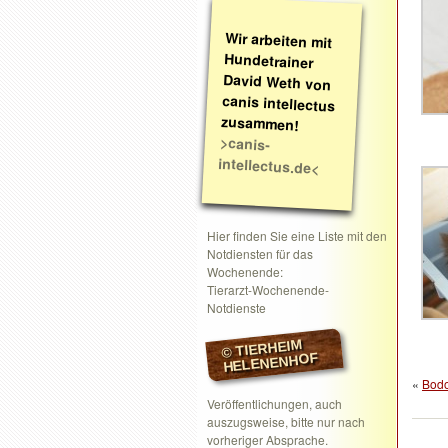
Wir arbeiten mit
Hundetrainer
David Weth von
canis intellectus
zusammen!
>canis-
intellectus.de<
Hier finden Sie eine Liste mit den
Notdiensten für das
Wochenende:
Tierarzt-Wochenende-
Notdienste
© TIERHEIM
HELENENHOF
«
Bodo
Veröffentlichungen, auch
auszugsweise, bitte nur nach
vorheriger Absprache.