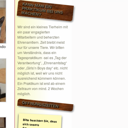
KANN MAN EIN
PRAKTIKUM BEI UNS MACHEN?
Wir sind ein kleines Tierheim mit
ein paar engagierten
Mitarbeitern und beherzten
Ehrenamtlern. Zeit bleibt meist
ndo
nur für unsere Tiere. Wir bitten
um Verständnis, dass ein
Tagespraktikum -sei es „Tag der
Verantwortung“, „Ehrenamtstag“
oder „Girls’n Boys day“ etc. nicht
möglich ist, weil wir uns nicht
ausreichend kümmern können.
Ein Praktikum ist erst ab einem
Zeitraum von mind. 2 Wochen
möglich.
ÖFFNUNGSZEITEN
Bitte beachten Sie, dass
sich unsere
Öffnungszeiten geändert
haben. Wir nehmen
ausschließlich nach
telefonischer oder
schriftlicher Absprache
Termine wahr.
Schreiben Sie gerne ein
Email mit Ihrem