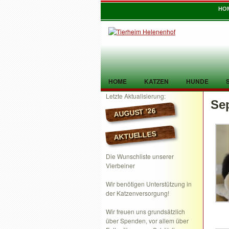
HO
HOME
KATZEN
HUNDE
Letzte Aktualisierung:
Se
TIER GEFUNDEN
KONTAKT
AUGUST ’26
AKTUELLES
Die Wunschliste unserer
Vierbeiner
Wir benötigen Unterstützung in
der Katzenversorgung!
Wir freuen uns grundsätzlich
über Spenden, vor allem über