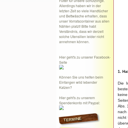
Futter für unsere Schützlinge.
Allerdings haben wir in der
letzten Zeit so viele Handtücher
und Bettwäsche erhalten, dass
unser Vorratscontainer aus allen
Nähten platzt! Bitte habt
Verständnis, dass wir derzeit
solche Utensilien leider nicht
annehmen können.
Hier geht's zu unserer Facebook-
Seite
1. H
Können Sie uns helfen beim
Einfangen wild lebender
Die I
Katzen?
best
keine
Hier geht's zu unserem
Seite
Spendenkonto mit Paypal:
Abs. 
nach 
nicht
TERMINE
überw