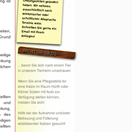
ng ist
eiten,
Anliegen!
 Grund
WICHTIGE INFOS
eilige
inkung
…bevor Sie sich nach einem Tier
lchen
in unserem Tierheim umschauen
Wenn Sie eine
Pflegestelle
für
eine Katze im Raum Hürth oder
Kölner Süden mit Auto zur
ellten
Verfügung stellen können,
melden Sie sich!
 und
itung,
Hilfe bei der Aufnahme und/oder
n des
Betreuung und Fütterung
iligen
wildlebender Katzen gesucht!
llten