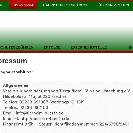
ME
IMPRESSUM
DATENSCHUTZERKLÄRUNG
ÖFFNUNGSZEITEN
SCHUTZGEBÜHREN
ERFOLGE
EXTERNE NOTFELLE
_
I
pressum
ungsausschluss: