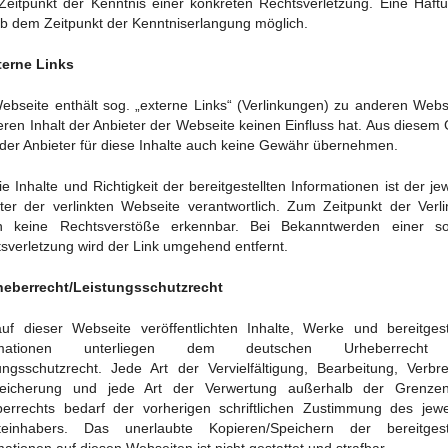
eitpunkt der Kenntnis einer konkreten Rechtsverletzung. Eine Haftu
ab dem Zeitpunkt der Kenntniserlangung möglich.
terne Links
ebseite enthält sog. „externe Links“ (Verlinkungen) zu anderen Webs
eren Inhalt der Anbieter der Webseite keinen Einfluss hat. Aus diesem
der Anbieter für diese Inhalte auch keine Gewähr übernehmen.
ie Inhalte und Richtigkeit der bereitgestellten Informationen ist der jew
ter der verlinkten Webseite verantwortlich. Zum Zeitpunkt der Verl
n keine Rechtsverstöße erkennbar. Bei Bekanntwerden einer so
sverletzung wird der Link umgehend entfernt.
heberrecht/Leistungsschutzrecht
uf dieser Webseite veröffentlichten Inhalte, Werke und bereitgest
ormationen unterliegen dem deutschen Urheberrecht
ungsschutzrecht. Jede Art der Vervielfältigung, Bearbeitung, Verbre
peicherung und jede Art der Verwertung außerhalb der Grenze
errechts bedarf der vorherigen schriftlichen Zustimmung des jewe
teinhabers. Das unerlaubte Kopieren/Speichern der bereitgeste
mationen auf diesen Webseiten ist nicht gestattet und strafbar.