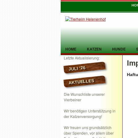
HO
HOME
KATZEN
HUNDE
Letzte Aktualisierung:
Im
TIER GEFUNDEN
KONTAKT
JULI ’26
Haft
AKTUELLES
Die Wunschliste unserer
Vierbeiner
Wir benötigen Unterstützung in
der Katzenversorgung!
Wir freuen uns grundsätzlich
über Spenden, vor allem über