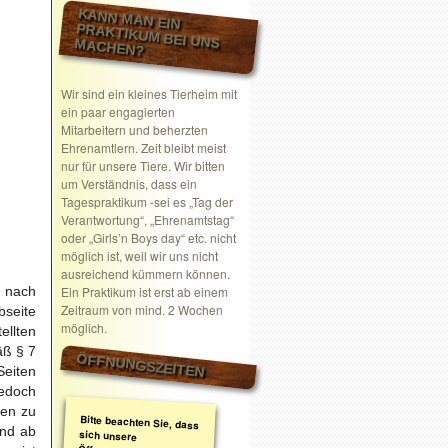
KANN MAN EIN
PRAKTIKUM BEI UNS MACHEN?
Wir sind ein kleines Tierheim mit
ein paar engagierten
Mitarbeitern und beherzten
Ehrenamtlern. Zeit bleibt meist
nur für unsere Tiere. Wir bitten
um Verständnis, dass ein
Tagespraktikum -sei es „Tag der
Verantwortung“, „Ehrenamtstag“
oder „Girls’n Boys day“ etc. nicht
möglich ist, weil wir uns nicht
ausreichend kümmern können.
d nach
Ein Praktikum ist erst ab einem
Zeitraum von mind. 2 Wochen
seite
möglich.
ellten
äß § 7
ÖFFNUNGSZEITEN
Seiten
jedoch
nen zu
Bitte beachten Sie, dass
sich unsere
Öffnungszeiten geändert
haben. Wir nehmen
ausschließlich nach
telefonischer oder
schriftlicher Absprache
Termine wahr.
Schreiben Sie gerne ein
Email mit Ihrem
end ab