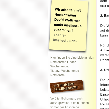
dem Z
erst 
Wir arbeiten mit
Hundetrainer
David Weth von
canis intellectus
2. Ex
Die W
zusammen!
auf d
>canis-
kann 
intellectus.de<
Für d
Anbie
ware
Hier finden Sie eine Liste mit den
Recht
Notdiensten für das
Wochenende:
3. Ur
Tierarzt-Wochenende-
Notdienste
Die a
© TIERHEIM
Inf
HELENENHOF
Leist
Eins
Veröffentlichungen, auch
Urheb
auszugsweise, bitte nur nach
Rech
vorheriger Absprache.
Infor