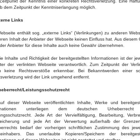
eitpunkt der Kenntnis einer konkreten Rechtsverletzung. Eine Haftu
ab dem Zeitpunkt der Kenntniserlangung möglich.
terne Links
ebseite enthält sog. „externe Links“ (Verlinkungen) zu anderen Webs
eren Inhalt der Anbieter der Webseite keinen Einfluss hat. Aus diesem
der Anbieter für diese Inhalte auch keine Gewähr übernehmen.
ie Inhalte und Richtigkeit der bereitgestellten Informationen ist der jew
ter der verlinkten Webseite verantwortlich. Zum Zeitpunkt der Verl
n keine Rechtsverstöße erkennbar. Bei Bekanntwerden einer so
sverletzung wird der Link umgehend entfernt.
heberrecht/Leistungsschutzrecht
uf dieser Webseite veröffentlichten Inhalte, Werke und bereitgest
ormationen unterliegen dem deutschen Urheberrecht
ungsschutzrecht. Jede Art der Vervielfältigung, Bearbeitung, Verbre
peicherung und jede Art der Verwertung außerhalb der Grenze
errechts bedarf der vorherigen schriftlichen Zustimmung des jewe
teinhabers. Das unerlaubte Kopieren/Speichern der bereitgeste
mationen auf diesen Webseiten ist nicht gestattet und strafbar.