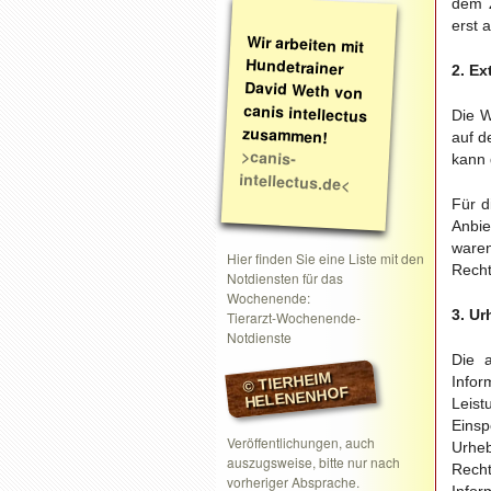
dem Z
erst 
Wir arbeiten mit
Hundetrainer
David Weth von
canis intellectus
2. Ex
Die W
zusammen!
auf d
>canis-
kann 
intellectus.de<
Für d
Anbie
ware
Hier finden Sie eine Liste mit den
Recht
Notdiensten für das
Wochenende:
3. Ur
Tierarzt-Wochenende-
Notdienste
Die a
© TIERHEIM
Inf
HELENENHOF
Leist
Eins
Veröffentlichungen, auch
Urheb
auszugsweise, bitte nur nach
Rech
vorheriger Absprache.
Infor