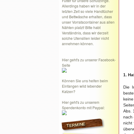
Futter für unsere Schützlinge.
Allerdings haben wir in der
letzten Zeit so viele Handtücher
und Bettwäsche erhalten, dass
unser Vorratscontainer aus allen
Nähten platzt! Bitte habt
Verständnis, dass wir derzeit
solche Utensilien leider nicht
annehmen können.
Hier geht's zu unserer Facebook-
Seite
1. H
Können Sie uns helfen beim
Einfangen wild lebender
Die I
Katzen?
best
keine
Hier geht's zu unserem
Seite
Spendenkonto mit Paypal:
Abs. 
nach 
nicht
TERMINE
überw