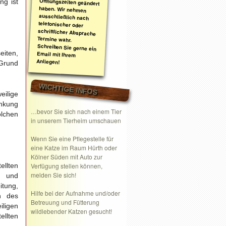
ng ist
eiten,
Anliegen!
 Grund
WICHTIGE INFOS
eilige
inkung
…bevor Sie sich nach einem Tier
lchen
in unserem Tierheim umschauen
Wenn Sie eine
Pflegestelle
für
eine Katze im Raum Hürth oder
Kölner Süden mit Auto zur
ellten
Verfügung stellen können,
melden Sie sich!
 und
itung,
Hilfe bei der Aufnahme und/oder
n des
Betreuung und Fütterung
iligen
wildlebender Katzen gesucht!
llten