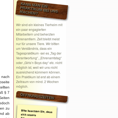
KANN MAN EIN
PRAKTIKUM BEI UNS MACHEN?
Wir sind ein kleines Tierheim mit
ein paar engagierten
Mitarbeitern und beherzten
Ehrenamtlern. Zeit bleibt meist
nur für unsere Tiere. Wir bitten
um Verständnis, dass ein
Tagespraktikum -sei es „Tag der
Verantwortung“, „Ehrenamtstag“
oder „Girls’n Boys day“ etc. nicht
möglich ist, weil wir uns nicht
ausreichend kümmern können.
d nach
Ein Praktikum ist erst ab einem
Zeitraum von mind. 2 Wochen
seite
möglich.
ellten
äß § 7
ÖFFNUNGSZEITEN
Seiten
jedoch
nen zu
Bitte beachten Sie, dass
sich unsere
Öffnungszeiten geändert
haben. Wir nehmen
ausschließlich nach
telefonischer oder
schriftlicher Absprache
Termine wahr.
Schreiben Sie gerne ein
Email mit Ihrem
end ab