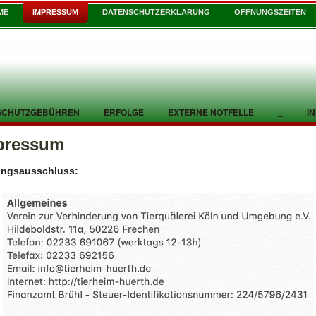
ME
IMPRESSUM
DATENSCHUTZERKLÄRUNG
ÖFFNUNGSZEITEN
SCHUTZGEBÜHREN
ERFOLGE
EXTERNE NOTFELLE
_
I
pressum
ungsausschluss: