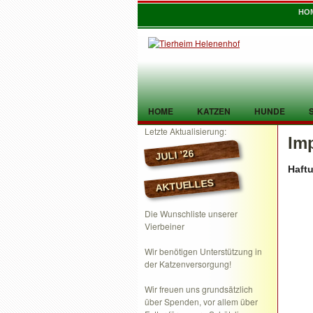
HO
HOME
KATZEN
HUNDE
Letzte Aktualisierung:
Im
TIER GEFUNDEN
KONTAKT
JULI ’26
Haft
AKTUELLES
Die Wunschliste unserer
Vierbeiner
Wir benötigen Unterstützung in
der Katzenversorgung!
Wir freuen uns grundsätzlich
über Spenden, vor allem über