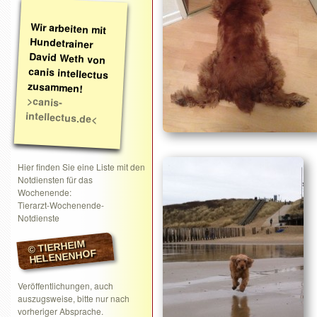
Wir arbeiten mit
Hundetrainer
David Weth von
canis intellectus
zusammen!
>canis-
intellectus.de<
Hier finden Sie eine Liste mit den
Notdiensten für das
Wochenende:
Tierarzt-Wochenende-
Notdienste
© TIERHEIM
HELENENHOF
Veröffentlichungen, auch
auszugsweise, bitte nur nach
vorheriger Absprache.