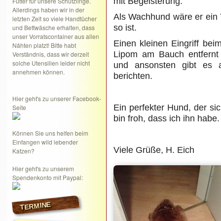
mit Begeisterung.
Futter für unsere Schützlinge.
Allerdings haben wir in der
Als Wachhund wäre er ein To
letzten Zeit so viele Handtücher
so ist.
und Bettwäsche erhalten, dass
unser Vorratscontainer aus allen
Einen kleinen Eingriff bei
Nähten platzt! Bitte habt
Lipom am Bauch entfernt 
Verständnis, dass wir derzeit
solche Utensilien leider nicht
und ansonsten gibt es 
annehmen können.
berichten.
Hier geht's zu unserer Facebook-
Ein perfekter Hund, der si
Seite
bin froh, dass ich ihn habe.
Können Sie uns helfen beim
Einfangen wild lebender
Viele Grüße, H. Eich
Katzen?
Hier geht's zu unserem
Spendenkonto mit Paypal:
TERMINE