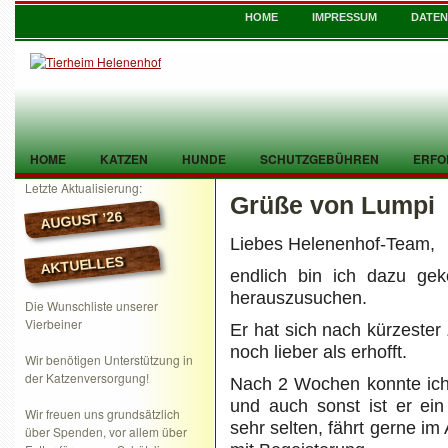
HOME
IMPRESSUM
DATE
HOME
KATZEN
HUNDE
SCHUTZGEBÜHREN
ERFO
Letzte Aktualisierung:
Grüße von Lumpi
TIER GEFUNDEN
KONTAKT
AUGUST ’26
Liebes Helenenhof-Team,
AKTUELLES
endlich bin ich dazu ge
herauszusuchen.
Die Wunschliste unserer
Vierbeiner
Er hat sich nach kürzester 
noch lieber als erhofft.
Wir benötigen Unterstützung in
der Katzenversorgung!
Nach 2 Wochen konnte ich 
und auch sonst ist er ein
Wir freuen uns grundsätzlich
sehr selten, fährt gerne i
über Spenden, vor allem über