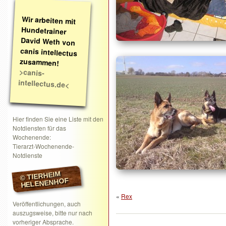
Wir arbeiten mit
Hundetrainer
David Weth von
canis intellectus
zusammen!
>canis-
intellectus.de<
Hier finden Sie eine Liste mit den
Notdiensten für das
Wochenende:
Tierarzt-Wochenende-
Notdienste
© TIERHEIM
HELENENHOF
«
Rex
Veröffentlichungen, auch
auszugsweise, bitte nur nach
vorheriger Absprache.