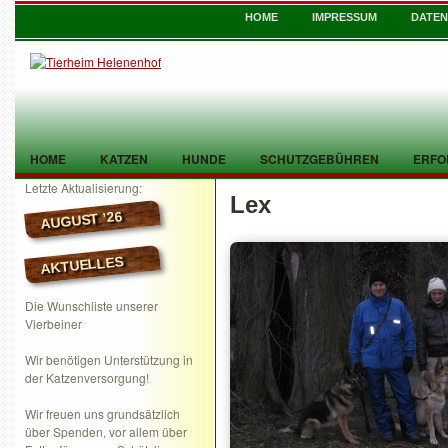
HOME
IMPRESSUM
DATE
HOME
KATZEN
HUNDE
SCHUTZGEBÜHREN
ERFO
Letzte Aktualisierung:
Lex
TIER GEFUNDEN
KONTAKT
AUGUST ’26
AKTUELLES
Die Wunschliste unserer
Vierbeiner
Wir benötigen Unterstützung in
der Katzenversorgung!
Wir freuen uns grundsätzlich
über Spenden, vor allem über