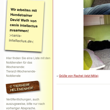
Wir arbeiten mit
Hundetrainer
David Weth von
canis intellectus
zusammen!
>canis-
intellectus.de<
Hier finden Sie eine Liste mit den
Notdiensten für das
Wochenende:
Tierarzt-Wochenende-
Notdienste
«
Grüße von Rachel (jetzt Milla)
© TIERHEIM
HELENENHOF
Veröffentlichungen, auch
auszugsweise, bitte nur nach
vorheriger Absprache.