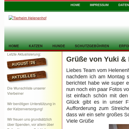
HOME
IMPRESSUM
DATE
HOME
KATZEN
HUNDE
SCHUTZGEBÜHREN
ERFO
Letzte Aktualisierung:
Grüße von Yuki & 
TIER GEFUNDEN
KONTAKT
AUGUST ’26
Liebes Team vom Helenenh
AKTUELLES
nachdem ich am Montag sc
berichtet habe wie super e
Die Wunschliste unserer
nun noch ein paar Fotos v
Vierbeiner
ist einfach schön mit d
Glück gibt es in unser 
Wir benötigen Unterstützung in
Aufforderung zum Streic
der Katzenversorgung!
dass wir ein sehr großes S
Wir freuen uns grundsätzlich
Viele Grüße
über Spenden, vor allem über