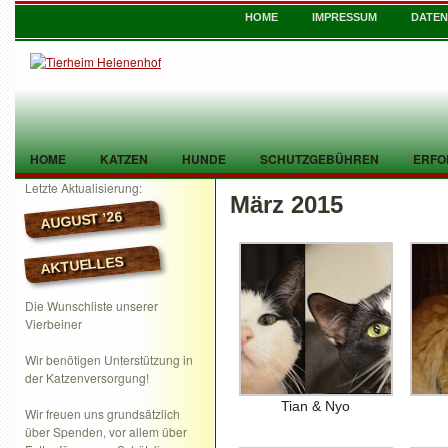
HOME
IMPRESSUM
DATE
HOME
KATZEN
HUNDE
SCHUTZGEBÜHREN
ERFO
Letzte Aktualisierung:
März 2015
TIER GEFUNDEN
KONTAKT
AUGUST ’26
AKTUELLES
Die Wunschliste unserer
Vierbeiner
Wir benötigen Unterstützung in
der Katzenversorgung!
Tian & Nyo
Wir freuen uns grundsätzlich
über Spenden, vor allem über