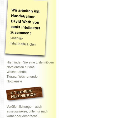
Wir arbeiten mit
Hundetrainer
David Weth von
canis intellectus
zusammen!
>canis-
intellectus.de<
Hier finden Sie eine Liste mit den
Notdiensten für das
Wochenende:
Tierarzt-Wochenende-
Notdienste
© TIERHEIM
HELENENHOF
Veröffentlichungen, auch
auszugsweise, bitte nur nach
vorheriger Absprache.