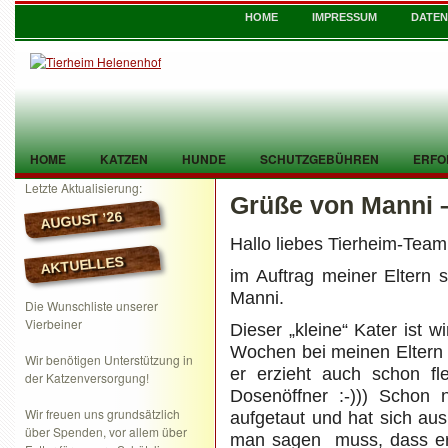
HOME
IMPRESSUM
DATE
HOME
KATZEN
HUNDE
SCHUTZGEBÜHREN
ERFO
Letzte Aktualisierung:
Grüße von Manni – 
TIER GEFUNDEN
KONTAKT
AUGUST ’26
Hallo liebes Tierheim-Team
AKTUELLES
im Auftrag meiner Eltern 
Manni.
Die Wunschliste unserer
Vierbeiner
Dieser „kleine“ Kater ist w
Wochen bei meinen Eltern 
Wir benötigen Unterstützung in
er erzieht auch schon f
der Katzenversorgung!
Dosenöffner :-))) Schon 
Wir freuen uns grundsätzlich
aufgetaut und hat sich au
über Spenden, vor allem über
man sagen muss, dass er s