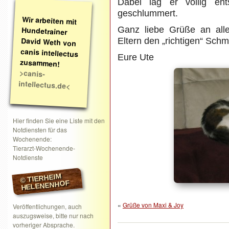
Dabei lag er völlig en
geschlummert.
Wir arbeiten mit
Hundetrainer
David Weth von
canis intellectus
Ganz liebe Grüße an all
Eltern den „richtigen“ Schm
Eure Ute
zusammen!
>canis-
intellectus.de<
Hier finden Sie eine Liste mit den
Notdiensten für das
Wochenende:
Tierarzt-Wochenende-
Notdienste
© TIERHEIM
HELENENHOF
«
Grüße von Maxi & Joy
Veröffentlichungen, auch
auszugsweise, bitte nur nach
vorheriger Absprache.