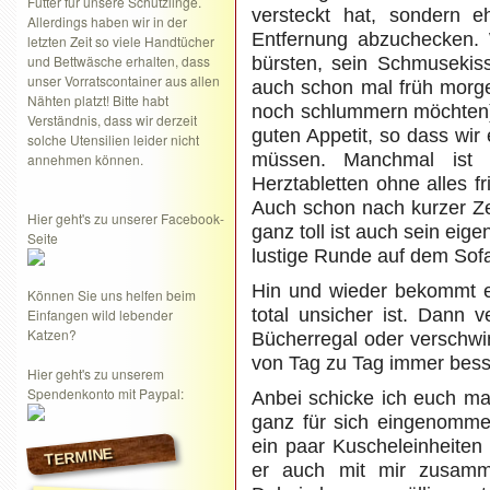
Futter für unsere Schützlinge.
versteckt hat, sondern 
Allerdings haben wir in der
Entfernung abzuchecken. W
letzten Zeit so viele Handtücher
und Bettwäsche erhalten, dass
bürsten, sein Schmusekisse
unser Vorratscontainer aus allen
auch schon mal früh morge
Nähten platzt! Bitte habt
noch schlummern möchten) u
Verständnis, dass wir derzeit
guten Appetit, so dass wir
solche Utensilien leider nicht
müssen. Manchmal ist 
annehmen können.
Herztabletten ohne alles fr
Auch schon nach kurzer Zei
Hier geht's zu unserer Facebook-
ganz toll ist auch sein ei
Seite
lustige Runde auf dem So
Hin und wieder bekommt e
Können Sie uns helfen beim
total unsicher ist. Dann 
Einfangen wild lebender
Katzen?
Bücherregal oder verschwin
von Tag zu Tag immer bess
Hier geht's zu unserem
Spendenkonto mit Paypal:
Anbei schicke ich euch mal
ganz für sich eingenommen
ein paar Kuscheleinheiten
TERMINE
er auch mit mir zusamme