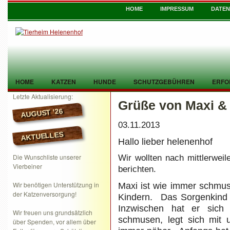
HOME
IMPRESSUM
DATE
HOME
KATZEN
HUNDE
SCHUTZGEBÜHREN
ERFO
Letzte Aktualisierung:
Grüße von Maxi &
TIER GEFUNDEN
KONTAKT
AUGUST ’26
03.11.2013
AKTUELLES
Hallo lieber helenenhof
Die Wunschliste unserer
Wir wollten nach mittlerwe
Vierbeiner
berichten.
Wir benötigen Unterstützung in
Maxi ist wie immer schmus
der Katzenversorgung!
Kindern. Das Sorgenkind J
Inzwischen hat er sic
Wir freuen uns grundsätzlich
schmusen, legt sich mit 
über Spenden, vor allem über