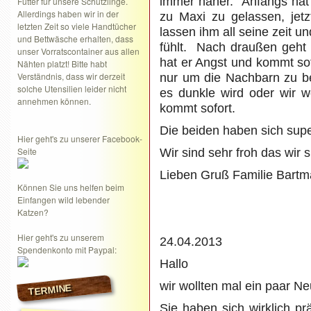
immer näher. Anfangs hat
Futter für unsere Schützlinge.
Allerdings haben wir in der
zu Maxi zu gelassen, jetz
letzten Zeit so viele Handtücher
lassen ihm all seine zeit u
und Bettwäsche erhalten, dass
fühlt. Nach draußen geht 
unser Vorratscontainer aus allen
hat er Angst und kommt sof
Nähten platzt! Bitte habt
Verständnis, dass wir derzeit
nur um die Nachbarn zu b
solche Utensilien leider nicht
es dunkle wird oder wir w
annehmen können.
kommt sofort.
Die beiden haben sich sup
Hier geht's zu unserer Facebook-
Seite
Wir sind sehr froh das wir 
Lieben Gruß Familie Bart
Können Sie uns helfen beim
Einfangen wild lebender
Katzen?
Hier geht's zu unserem
24.04.2013
Spendenkonto mit Paypal:
Hallo
wir wollten mal ein paar Ne
TERMINE
Sie haben sich wirklich pr