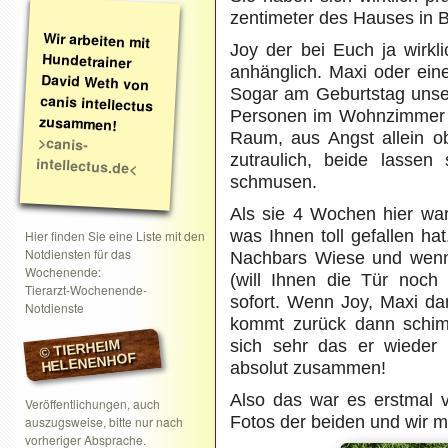
zentimeter des Hauses i
Wir arbeiten mit
Hundetrainer
David Weth von
canis intellectus
Joy der bei Euch ja wirklic
anhänglich. Maxi oder ein
Sogar am Geburtstag unser
Personen im Wohnzimmer wa
zusammen!
Raum, aus Angst allein o
>canis-
zutraulich, beide lassen
intellectus.de<
schmusen.
Als sie 4 Wochen hier war
was Ihnen toll gefallen ha
Hier finden Sie eine Liste mit den
Notdiensten für das
Nachbars Wiese und wenn 
Wochenende:
(will Ihnen die Tür noch
Tierarzt-Wochenende-
sofort. Wenn Joy, Maxi da
Notdienste
kommt zurück dann schimp
sich sehr das er wieder 
© TIERHEIM
HELENENHOF
absolut zusammen!
Also das war es erstmal 
Veröffentlichungen, auch
Fotos der beiden und wir m
auszugsweise, bitte nur nach
vorheriger Absprache.