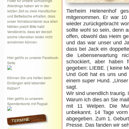
Futter für unsere Schützlinge.
Allerdings haben wir in der
Tierheim Helenenhof ges
letzten Zeit so viele Handtücher
und Bettwäsche erhalten, dass
mitgenommen. Er war 10
unser Vorratscontainer aus allen
wieder zurückgebracht wor
Nähten platzt! Bitte habt
sollte wohl so sein, denn
Verständnis, dass wir derzeit
offen, obwohl das Heim ge
solche Utensilien leider nicht
annehmen können.
und das war unser und Ja
dass bei Jack ein doppelte
die Lebenserwartung ni
Hier geht's zu unserer Facebook-
schockiert, aber haben 
Seite
gegeben: LIEBE. ( keine 
Und Gott hat es uns und
Können Sie uns helfen beim
einem super Hund. „Unser
Einfangen wild lebender
sagt.
Katzen?
Wir sind unendlich traurig
Hier geht's zu unserem
Warum ich dies an Sie mai
Spendenkonto mit Paypal:
mit 11 Welpen. Die Mut
unbekannt. 14 Tage vorm
abgegeben. Zum 1. Geburts
TERMINE
Presse. Das fanden wir sehr