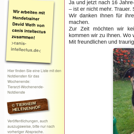
Ja und jetzt nach 16 Jahre
– ist er nicht mehr. Trauer.
Wir arbeiten mit
Hundetrainer
David Weth von
canis intellectus
Wir danken Ihnen für ihre 
machen.
Zur Zeit möchten wir k
kommen wir zu Ihnen. Wo w
zusammen!
Mit freundlichen und traur
>canis-
intellectus.de<
Hier finden Sie eine Liste mit den
Notdiensten für das
Wochenende:
Tierarzt-Wochenende-
Notdienste
© TIERHEIM
HELENENHOF
Veröffentlichungen, auch
auszugsweise, bitte nur nach
vorheriger Absprache.