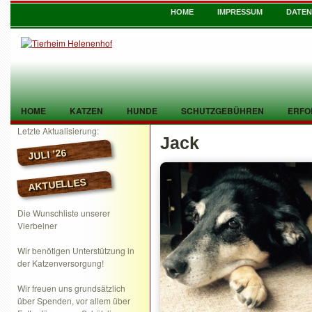
HOME
IMPRESSUM
DATE
HOME
KATZEN
HUNDE
SCHUTZGEBÜHREN
ERFO
Letzte Aktualisierung:
Jack
TIER GEFUNDEN
KONTAKT
JULI ’26
AKTUELLES
Die Wunschliste unserer
Vierbeiner
Wir benötigen Unterstützung in
der Katzenversorgung!
Wir freuen uns grundsätzlich
über Spenden, vor allem über