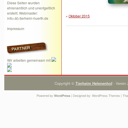
Diese Seiten wurden
ehrenamtlich und unentgeltlich
erstellt. Webmaster:
«
Oktober 2015
info<ät>tierheim-huerth.de
Impressum
PARTNER
Wir arbeiten gemeinsam mit
Copyright ©
Tierheim Helenenhof
- Verein 
Powered by
| Designed by:
WordPress Themes
| Tha
WordPress