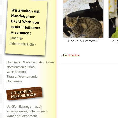
Wir arbeiten mit
Hundetrainer
David Weth von
canis intellectus
zusammen!
>canis-
Eneus & Petrocelli
Ila
intellectus.de<
«
Für Frankie
Hier finden Sie eine Liste mit den
Notdiensten für das
Wochenende:
Tierarzt-Wochenende-
Notdienste
© TIERHEIM
HELENENHOF
Veröffentlichungen, auch
auszugsweise, bitte nur nach
vorheriger Absprache.