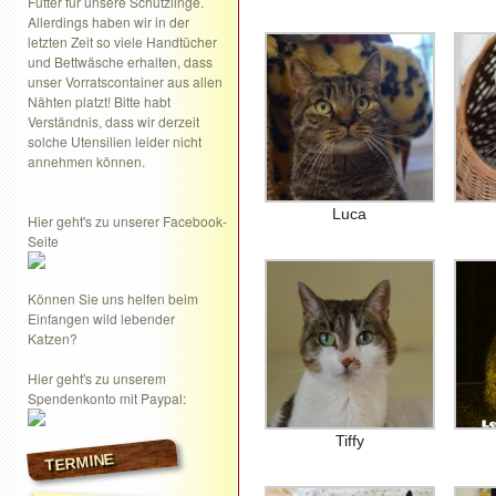
Futter für unsere Schützlinge.
Allerdings haben wir in der
letzten Zeit so viele Handtücher
und Bettwäsche erhalten, dass
unser Vorratscontainer aus allen
Nähten platzt! Bitte habt
Verständnis, dass wir derzeit
solche Utensilien leider nicht
annehmen können.
Luca
Hier geht's zu unserer Facebook-
Seite
Können Sie uns helfen beim
Einfangen wild lebender
Katzen?
Hier geht's zu unserem
Spendenkonto mit Paypal:
Tiffy
TERMINE