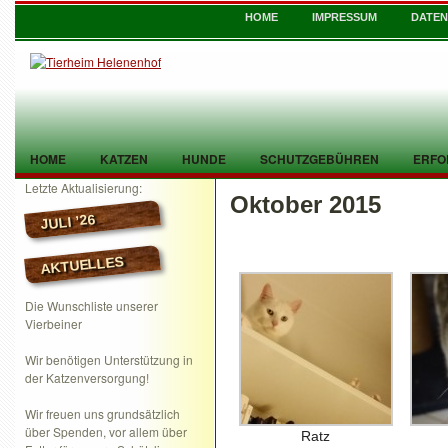
HOME
IMPRESSUM
DATE
HOME
KATZEN
HUNDE
SCHUTZGEBÜHREN
ERFO
Letzte Aktualisierung:
Oktober 2015
TIER GEFUNDEN
KONTAKT
JULI ’26
AKTUELLES
Die Wunschliste unserer
Vierbeiner
Wir benötigen Unterstützung in
der Katzenversorgung!
Wir freuen uns grundsätzlich
über Spenden, vor allem über
Ratz