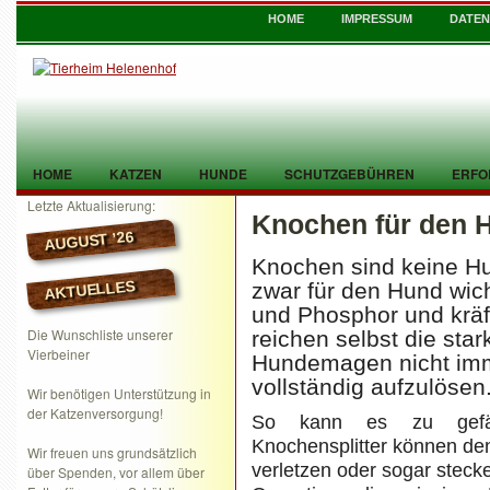
HOME
IMPRESSUM
DATE
HOME
KATZEN
HUNDE
SCHUTZGEBÜHREN
ERFO
Letzte Aktualisierung:
Knochen für den 
TIER GEFUNDEN
KONTAKT
AUGUST ’26
Knochen sind keine Hu
AKTUELLES
zwar für den Hund wich
und Phosphor und kräf
Die Wunschliste unserer
reichen selbst die sta
Vierbeiner
Hundemagen nicht im
vollständig aufzulösen
Wir benötigen Unterstützung in
der Katzenversorgung!
So kann es zu gefähr
Knochensplitter können de
Wir freuen uns grundsätzlich
verletzen oder sogar stecke
über Spenden, vor allem über