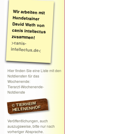
Wir arbeiten mit
Hundetrainer
David Weth von
canis intellectus
zusammen!
>canis-
intellectus.de<
Hier finden Sie eine Liste mit den
Notdiensten für das
Wochenende:
Tierarzt-Wochenende-
Notdienste
© TIERHEIM
HELENENHOF
Veröffentlichungen, auch
auszugsweise, bitte nur nach
vorheriger Absprache.