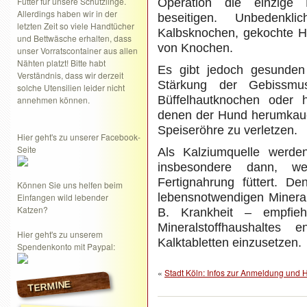
Futter für unsere Schützlinge.
Operation die einzige 
Allerdings haben wir in der
beseitigen. Unbedenkl
letzten Zeit so viele Handtücher
Kalbsknochen, gekochte Hü
und Bettwäsche erhalten, dass
von Knochen.
unser Vorratscontainer aus allen
Nähten platzt! Bitte habt
Es gibt jedoch gesunden
Verständnis, dass wir derzeit
Stärkung der Gebissmu
solche Utensilien leider nicht
Büffelhautknochen oder 
annehmen können.
denen der Hund herumkaue
Speiseröhre zu verletzen.
Hier geht's zu unserer Facebook-
Seite
Als Kalziumquelle werden
insbesondere dann, w
Fertignahrung füttert. D
Können Sie uns helfen beim
lebensnotwendigen Mineral
Einfangen wild lebender
Katzen?
B. Krankheit – empfieh
Mineralstoffhaushaltes 
Hier geht's zu unserem
Kalktabletten einzusetzen.
Spendenkonto mit Paypal:
«
Stadt Köln: Infos zur Anmeldung und
TERMINE