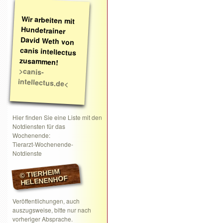
Wir arbeiten mit
Hundetrainer
David Weth von
canis intellectus
zusammen!
>canis-
intellectus.de<
Hier finden Sie eine Liste mit den
Notdiensten für das
Wochenende:
Tierarzt-Wochenende-
Notdienste
© TIERHEIM
HELENENHOF
Veröffentlichungen, auch
auszugsweise, bitte nur nach
vorheriger Absprache.