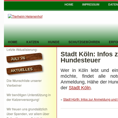
HOME
IMPRESSUM
DATE
HOME
KATZEN
HUNDE
SCHUTZGEBÜHREN
ERFO
Letzte Aktualisierung:
Stadt Köln: Infos
TIER GEFUNDEN
KONTAKT
JULI ’26
Hundesteuer
AKTUELLES
Wer in Köln lebt und ei
möchte, findet alle not
Die Wunschliste unserer
Anmeldung, Hähe der Hun
Vierbeiner
der
Stadt Köln
.
Wir benötigen Unterstützung in
«
Stadt Hürth: Infos zur Anmeldung und
der Katzenversorgung!
Wir freuen uns grundsätzlich
über Spenden, vor allem über