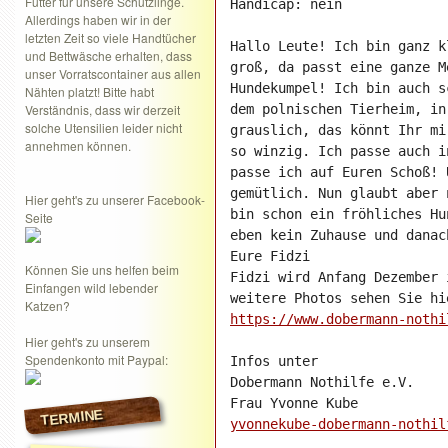
Futter für unsere Schützlinge.
Handicap: nein

Allerdings haben wir in der
letzten Zeit so viele Handtücher
Hallo Leute! Ich bin ganz k
und Bettwäsche erhalten, dass
groß, da passt eine ganze M
unser Vorratscontainer aus allen
Hundekumpel! Ich bin auch s
Nähten platzt! Bitte habt
Verständnis, dass wir derzeit
dem polnischen Tierheim, in
solche Utensilien leider nicht
grauslich, das könnt Ihr mi
annehmen können.
so winzig. Ich passe auch i
passe ich auf Euren Schoß! 
gemütlich. Nun glaubt aber 
Hier geht's zu unserer Facebook-
bin schon ein fröhliches Hu
Seite
eben kein Zuhause und danac
Eure Fidzi

Können Sie uns helfen beim
Fidzi wird Anfang Dezember 
Einfangen wild lebender
Katzen?
https://www.dobermann-nothi
Hier geht's zu unserem
Spendenkonto mit Paypal:
Infos unter

Dobermann Nothilfe e.V.

TERMINE
yvonnekube-dobermann-nothil