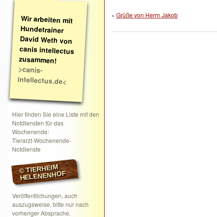
«
Grüße von Herrn Jakob
Wir arbeiten mit
Hundetrainer
David Weth von
canis intellectus
zusammen!
>canis-
intellectus.de<
Hier finden Sie eine Liste mit den
Notdiensten für das
Wochenende:
Tierarzt-Wochenende-
Notdienste
© TIERHEIM
HELENENHOF
Veröffentlichungen, auch
auszugsweise, bitte nur nach
vorheriger Absprache.