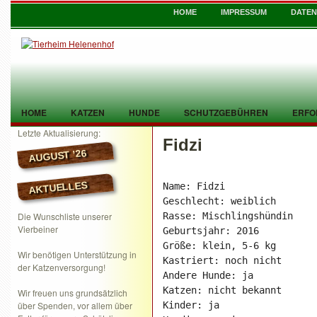
HOME
IMPRESSUM
DATE
HOME
KATZEN
HUNDE
SCHUTZGEBÜHREN
ERFO
Letzte Aktualisierung:
Fidzi
TIER GEFUNDEN
KONTAKT
AUGUST ’26
AKTUELLES
Name: Fidzi

Geschlecht: weiblich

Die Wunschliste unserer
Rasse: Mischlingshündin

Vierbeiner
Geburtsjahr: 2016

Größe: klein, 5-6 kg

Wir benötigen Unterstützung in
Kastriert: noch nicht

der Katzenversorgung!
Andere Hunde: ja

Katzen: nicht bekannt

Wir freuen uns grundsätzlich
über Spenden, vor allem über
Kinder: ja
