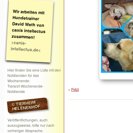
Wir arbeiten mit
Hundetrainer
David Weth von
canis intellectus
zusammen!
>canis-
intellectus.de<
Hier finden Sie eine Liste mit den
Notdiensten für das
Wochenende:
Tierarzt-Wochenende-
«
Fidzi
Notdienste
© TIERHEIM
HELENENHOF
Veröffentlichungen, auch
auszugsweise, bitte nur nach
vorheriger Absprache.