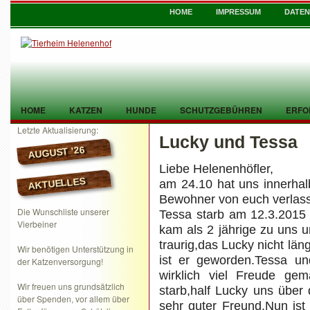
HOME
IMPRESSUM
DATE
HOME
KATZEN
HUNDE
SCHUTZGEBÜHREN
ERFO
Letzte Aktualisierung:
Lucky und Tessa
TIER GEFUNDEN
KONTAKT
AUGUST ’26
Liebe Helenenhöfler,
AKTUELLES
am 24.10 hat uns innerhal
Bewohner von euch verlas
Die Wunschliste unserer
Tessa starb am 12.3.2015
Vierbeiner
kam als 2 jährige zu uns u
traurig,das Lucky nicht län
Wir benötigen Unterstützung in
ist er geworden.Tessa un
der Katzenversorgung!
wirklich viel Freude ge
Wir freuen uns grundsätzlich
starb,half Lucky uns über
über Spenden, vor allem über
sehr guter Freund.Nun ist