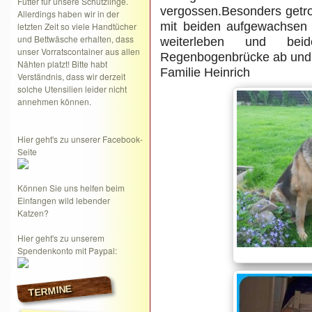
Futter für unsere Schützlinge.
vergossen.Besonders getrof
Allerdings haben wir in der
mit beiden aufgewachsen 
letzten Zeit so viele Handtücher
und Bettwäsche erhalten, dass
weiterleben und be
unser Vorratscontainer aus allen
Regenbogenbrücke ab und 
Nähten platzt! Bitte habt
Familie Heinrich
Verständnis, dass wir derzeit
solche Utensilien leider nicht
annehmen können.
Hier geht's zu unserer Facebook-
Seite
Können Sie uns helfen beim
Einfangen wild lebender
Katzen?
Hier geht's zu unserem
Spendenkonto mit Paypal:
TERMINE