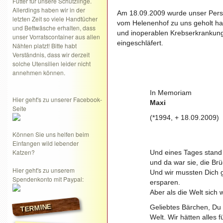
Futter für unsere Schützlinge.
Allerdings haben wir in der
Am 18.09.2009 wurde unser Perse
letzten Zeit so viele Handtücher
vom Helenenhof zu uns geholt ha
und Bettwäsche erhalten, dass
und inoperablen Krebserkrankung 
unser Vorratscontainer aus allen
eingeschläfert.
Nähten platzt! Bitte habt
Verständnis, dass wir derzeit
solche Utensilien leider nicht
annehmen können.
In Memoriam
Hier geht's zu unserer Facebook-
Maxi
Seite
(*1994, + 18.09.2009)
Können Sie uns helfen beim
Einfangen wild lebender
Katzen?
Und eines Tages stand d
und da war sie, die Br
Hier geht's zu unserem
Und wir mussten Dich 
Spendenkonto mit Paypal:
ersparen.
Aber als die Welt sich 
TERMINE
Geliebtes Bärchen, Du 
Welt. Wir hätten alles f