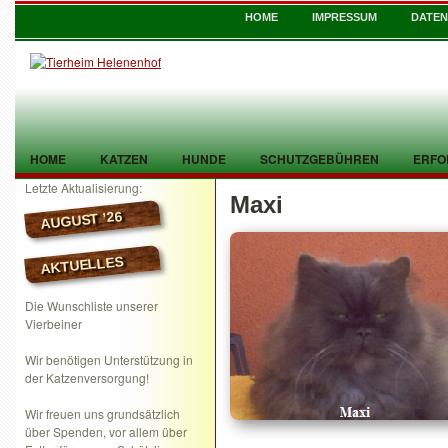
HOME
IMPRESSUM
DATE
HOME
KATZEN
HUNDE
SCHUTZGEBÜHREN
ERFO
Letzte Aktualisierung:
Maxi
TIER GEFUNDEN
KONTAKT
AUGUST ’26
AKTUELLES
Die Wunschliste unserer
Vierbeiner
Wir benötigen Unterstützung in
der Katzenversorgung!
Wir freuen uns grundsätzlich
über Spenden, vor allem über