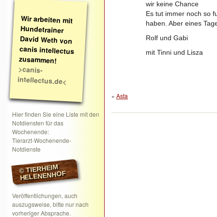
wir keine Chance
Es tut immer noch so f
Wir arbeiten mit
Hundetrainer
David Weth von
canis intellectus
haben. Aber eines Tag
Rolf und Gabi
mit Tinni und Lisza
zusammen!
>canis-
intellectus.de<
«
Asta
Hier finden Sie eine Liste mit den
Notdiensten für das
Wochenende:
Tierarzt-Wochenende-
Notdienste
© TIERHEIM
HELENENHOF
Veröffentlichungen, auch
auszugsweise, bitte nur nach
vorheriger Absprache.