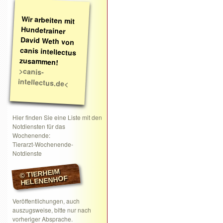
Wir arbeiten mit
Hundetrainer
David Weth von
canis intellectus
zusammen!
>canis-
intellectus.de<
Hier finden Sie eine Liste mit den
Notdiensten für das
Wochenende:
Tierarzt-Wochenende-
Notdienste
© TIERHEIM
HELENENHOF
Veröffentlichungen, auch
auszugsweise, bitte nur nach
vorheriger Absprache.