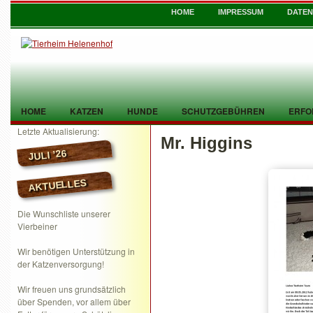
HOME
IMPRESSUM
DATE
HOME
KATZEN
HUNDE
SCHUTZGEBÜHREN
ERFO
Letzte Aktualisierung:
Mr. Higgins
TIER GEFUNDEN
KONTAKT
JULI ’26
AKTUELLES
Die Wunschliste unserer
Vierbeiner
Wir benötigen Unterstützung in
der Katzenversorgung!
Wir freuen uns grundsätzlich
über Spenden, vor allem über