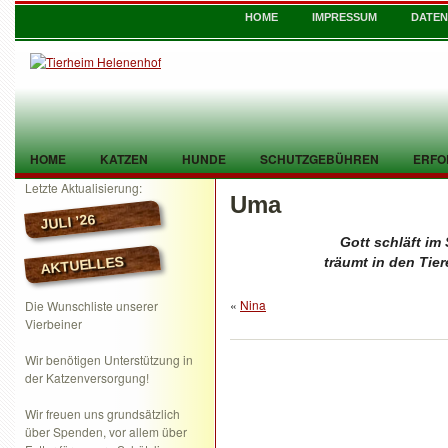
HOME
IMPRESSUM
DATE
HOME
KATZEN
HUNDE
SCHUTZGEBÜHREN
ERFO
Letzte Aktualisierung:
Uma
TIER GEFUNDEN
KONTAKT
JULI ’26
Gott schläft im 
AKTUELLES
träumt in den Tie
«
Nina
Die Wunschliste unserer
Vierbeiner
Wir benötigen Unterstützung in
der Katzenversorgung!
Wir freuen uns grundsätzlich
über Spenden, vor allem über