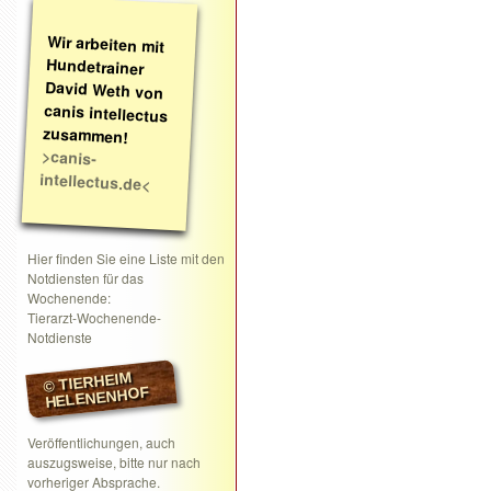
Wir arbeiten mit
Hundetrainer
David Weth von
canis intellectus
zusammen!
>canis-
intellectus.de<
Hier finden Sie eine Liste mit den
Notdiensten für das
Wochenende:
Tierarzt-Wochenende-
Notdienste
© TIERHEIM
HELENENHOF
Veröffentlichungen, auch
auszugsweise, bitte nur nach
vorheriger Absprache.