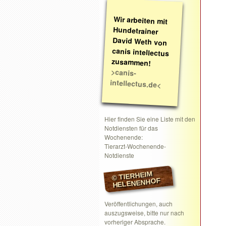
Wir arbeiten mit
Hundetrainer
David Weth von
canis intellectus
zusammen!
>canis-
intellectus.de<
Hier finden Sie eine Liste mit den
Notdiensten für das
Wochenende:
Tierarzt-Wochenende-
Notdienste
© TIERHEIM
HELENENHOF
Veröffentlichungen, auch
auszugsweise, bitte nur nach
vorheriger Absprache.