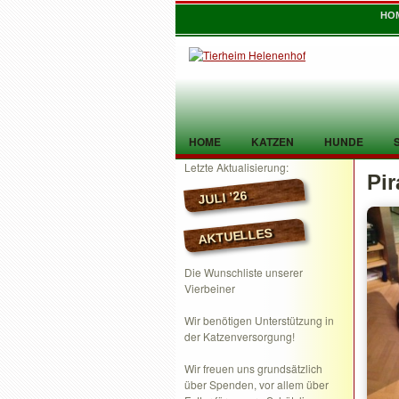
HO
HOME
KATZEN
HUNDE
Letzte Aktualisierung:
Pi
TIER GEFUNDEN
KONTAKT
JULI ’26
AKTUELLES
Die Wunschliste unserer
Vierbeiner
Wir benötigen Unterstützung in
der Katzenversorgung!
Wir freuen uns grundsätzlich
über Spenden, vor allem über