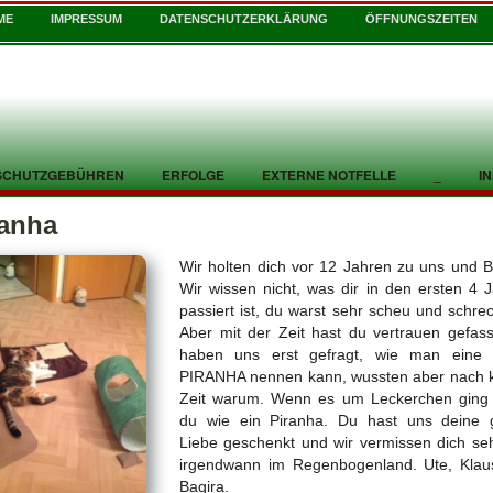
ME
IMPRESSUM
DATENSCHUTZERKLÄRUNG
ÖFFNUNGSZEITEN
SCHUTZGEBÜHREN
ERFOLGE
EXTERNE NOTFELLE
_
I
ranha
Wir holten dich vor 12 Jahren zu uns und B
Wir wissen nicht, was dir in den ersten 4 
passiert ist, du warst sehr scheu und schrec
Aber mit der Zeit hast du vertrauen gefass
haben uns erst gefragt, wie man eine 
PIRANHA nennen kann, wussten aber nach 
Zeit warum. Wenn es um Leckerchen ging 
du wie ein Piranha. Du hast uns deine 
Liebe geschenkt und wir vermissen dich seh
irgendwann im Regenbogenland. Ute, Klau
Bagira.