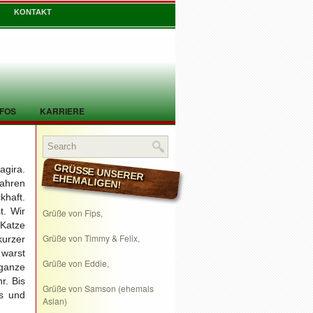
KONTAKT
NFOS
KARRIERE
agira.
GRÜSSE UNSERER EHEMALIGEN!
Jahren
khaft.
t. Wir
Grüße von Fips,
Katze
Grüße von Timmy & Felix,
kurzer
warst
Grüße von Eddie,
ganze
r. Bis
Grüße von Samson (ehemals
s und
Aslan)