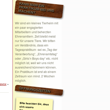
KANN MAN EIN
PRAKTIKUM BEI UNS MACHEN?
Wir sind ein kleines Tierheim mit
ein paar engagierten
Mitarbeitern und beherzten
Ehrenamtlern. Zeit bleibt meist
nur für unsere Tiere. Wir bitten
um Verständnis, dass ein
Tagespraktikum -sei es „Tag der
Verantwortung“, „Ehrenamtstag“
oder „Girls’n Boys day“ etc. nicht
möglich ist, weil wir uns nicht
ausreichend kümmern können.
Ein Praktikum ist erst ab einem
Zeitraum von mind. 2 Wochen
möglich.
ravox
»
ÖFFNUNGSZEITEN
Bitte beachten Sie, dass
sich unsere
Öffnungszeiten geändert
haben. Wir nehmen
ausschließlich nach
telefonischer oder
schriftlicher Absprache
Termine wahr.
Schreiben Sie gerne ein
Email mit Ihrem