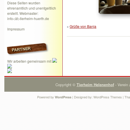
Diese Seiten wurden
ehrenamtlich und unentgeltlich
erstellt. Webmaster:
info<ät>tierheim-huerth.de
«
Grüße von Banja
Impressum
PARTNER
Wir arbeiten gemeinsam mit
Copyright ©
Tierheim Helenenhof
- Verein 
Powered by
| Designed by:
WordPress Themes
| Tha
WordPress