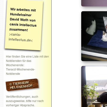
Wir arbeiten mit
Hundetrainer
David Weth von
canis intellectus
zusammen!
>canis-
intellectus.de<
Hier finden Sie eine Liste mit den
Notdiensten für das
Wochenende:
Tierarzt-Wochenende-
Notdienste
© TIERHEIM
HELENENHOF
Veröffentlichungen, auch
auszugsweise, bitte nur nach
vorheriger Absprache.