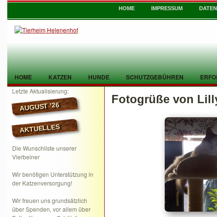
HOME
IMPRESSUM
DATE
HOME
KATZEN
HUNDE
SCHUTZGEBÜHREN
ERFO
Letzte Aktualisierung:
Fotogrüße von Lill
TIER GEFUNDEN
KONTAKT
AUGUST ’26
AKTUELLES
Die Wunschliste unserer
Vierbeiner
Wir benötigen Unterstützung in
der Katzenversorgung!
Wir freuen uns grundsätzlich
über Spenden, vor allem über