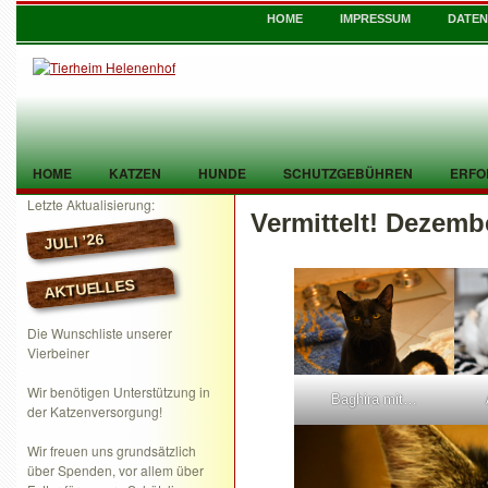
HOME
IMPRESSUM
DATE
HOME
KATZEN
HUNDE
SCHUTZGEBÜHREN
ERFO
Letzte Aktualisierung:
Vermittelt! Dezemb
TIER GEFUNDEN
KONTAKT
JULI ’26
AKTUELLES
Die Wunschliste unserer
Vierbeiner
Wir benötigen Unterstützung in
Baghira mit…
der Katzenversorgung!
Wir freuen uns grundsätzlich
über Spenden, vor allem über