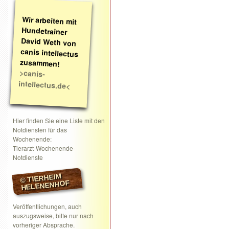
Wir arbeiten mit
Hundetrainer
David Weth von
canis intellectus
zusammen!
>canis-
intellectus.de<
Hier finden Sie eine Liste mit den
Notdiensten für das
Wochenende:
Tierarzt-Wochenende-
Notdienste
© TIERHEIM
HELENENHOF
Veröffentlichungen, auch
auszugsweise, bitte nur nach
vorheriger Absprache.