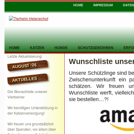
HOME
IMPRESSUM
DATE
HOME
KATZEN
HUNDE
SCHUTZGEBÜHREN
ERFO
Letzte Aktualisierung:
Wunschliste unser
TIER GEFUNDEN
KONTAKT
AUGUST ’26
Unsere Schützlinge sind be
AKTUELLES
Zwischenunterkunft ein pa
schätzen. Wir freuen u
Die Wunschliste unserer
Wunschliste werft, vielleic
Vierbeiner
sie bestellen…?!
Wir benötigen Unterstützung in
der Katzenversorgung!
Wir freuen uns grundsätzlich
über Spenden, vor allem über