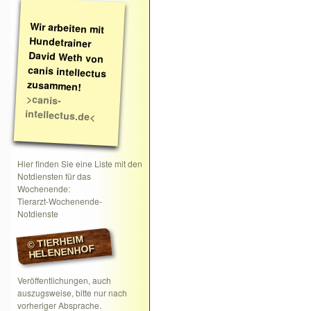
Wir arbeiten mit
Hundetrainer
David Weth von
canis intellectus
zusammen!
>canis-
intellectus.de<
Hier finden Sie eine Liste mit den
Notdiensten für das
Wochenende:
Tierarzt-Wochenende-
Notdienste
© TIERHEIM
HELENENHOF
Veröffentlichungen, auch
auszugsweise, bitte nur nach
vorheriger Absprache.