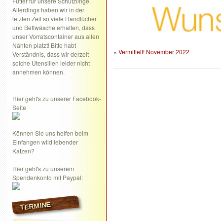
Futter für unsere Schützlinge.
Allerdings haben wir in der
letzten Zeit so viele Handtücher
und Bettwäsche erhalten, dass
unser Vorratscontainer aus allen
Nähten platzt! Bitte habt
«
Vermittelt! November 2022
Verständnis, dass wir derzeit
solche Utensilien leider nicht
annehmen können.
Hier geht's zu unserer Facebook-
Seite
Können Sie uns helfen beim
Einfangen wild lebender
Katzen?
Hier geht's zu unserem
Spendenkonto mit Paypal:
TERMINE