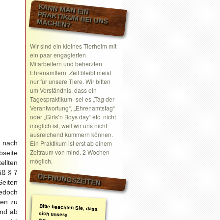
KANN MAN EIN
PRAKTIKUM BEI UNS MACHEN?
Wir sind ein kleines Tierheim mit
ein paar engagierten
Mitarbeitern und beherzten
Ehrenamtlern. Zeit bleibt meist
nur für unsere Tiere. Wir bitten
um Verständnis, dass ein
Tagespraktikum -sei es „Tag der
Verantwortung“, „Ehrenamtstag“
oder „Girls’n Boys day“ etc. nicht
möglich ist, weil wir uns nicht
ausreichend kümmern können.
d nach
Ein Praktikum ist erst ab einem
Zeitraum von mind. 2 Wochen
seite
möglich.
ellten
äß § 7
ÖFFNUNGSZEITEN
Seiten
jedoch
nen zu
Bitte beachten Sie, dass
sich unsere
Öffnungszeiten geändert
haben. Wir nehmen
ausschließlich nach
telefonischer oder
schriftlicher Absprache
Termine wahr.
Schreiben Sie gerne ein
Email mit Ihrem
end ab