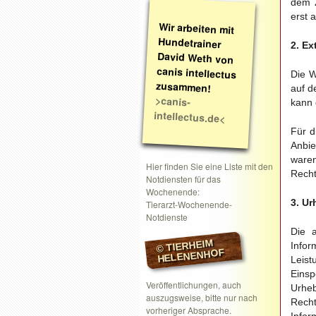
dem Z
erst 
Wir arbeiten mit
Hundetrainer
David Weth von
canis intellectus
2. Ex
Die W
zusammen!
auf d
>canis-
kann 
intellectus.de<
Für d
Anbie
ware
Hier finden Sie eine Liste mit den
Recht
Notdiensten für das
Wochenende:
3. Ur
Tierarzt-Wochenende-
Notdienste
Die a
© TIERHEIM
Inf
HELENENHOF
Leist
Eins
Veröffentlichungen, auch
Urheb
auszugsweise, bitte nur nach
Rech
vorheriger Absprache.
Infor