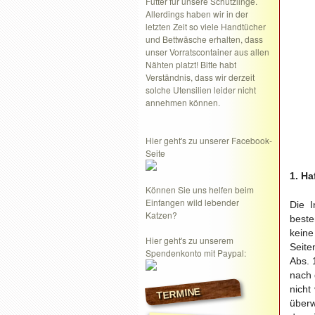
Futter für unsere Schützlinge.
Allerdings haben wir in der
letzten Zeit so viele Handtücher
und Bettwäsche erhalten, dass
unser Vorratscontainer aus allen
Nähten platzt! Bitte habt
Verständnis, dass wir derzeit
solche Utensilien leider nicht
annehmen können.
Hier geht's zu unserer Facebook-
Seite
1. H
Können Sie uns helfen beim
Einfangen wild lebender
Die I
Katzen?
best
keine
Hier geht's zu unserem
Seite
Spendenkonto mit Paypal:
Abs. 
nach 
nicht
TERMINE
überw