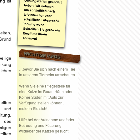
ng ist
eiten,
Anliegen!
 Grund
WICHTIGE INFOS
eilige
inkung
…bevor Sie sich nach einem Tier
lchen
in unserem Tierheim umschauen
Wenn Sie eine
Pflegestelle
für
eine Katze im Raum Hürth oder
Kölner Süden mit Auto zur
ellten
Verfügung stellen können,
melden Sie sich!
 und
itung,
Hilfe bei der Aufnahme und/oder
n des
Betreuung und Fütterung
iligen
wildlebender Katzen gesucht!
llten