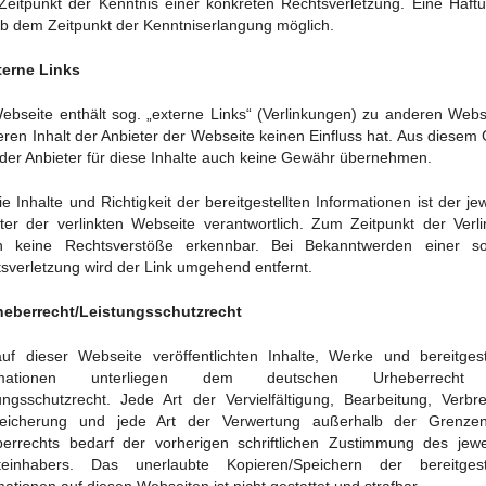
eitpunkt der Kenntnis einer konkreten Rechtsverletzung. Eine Haftu
ab dem Zeitpunkt der Kenntniserlangung möglich.
terne Links
ebseite enthält sog. „externe Links“ (Verlinkungen) zu anderen Webs
eren Inhalt der Anbieter der Webseite keinen Einfluss hat. Aus diesem
der Anbieter für diese Inhalte auch keine Gewähr übernehmen.
ie Inhalte und Richtigkeit der bereitgestellten Informationen ist der jew
ter der verlinkten Webseite verantwortlich. Zum Zeitpunkt der Verl
n keine Rechtsverstöße erkennbar. Bei Bekanntwerden einer so
sverletzung wird der Link umgehend entfernt.
heberrecht/Leistungsschutzrecht
uf dieser Webseite veröffentlichten Inhalte, Werke und bereitgest
ormationen unterliegen dem deutschen Urheberrecht
ungsschutzrecht. Jede Art der Vervielfältigung, Bearbeitung, Verbre
peicherung und jede Art der Verwertung außerhalb der Grenze
errechts bedarf der vorherigen schriftlichen Zustimmung des jewe
teinhabers. Das unerlaubte Kopieren/Speichern der bereitgeste
mationen auf diesen Webseiten ist nicht gestattet und strafbar.