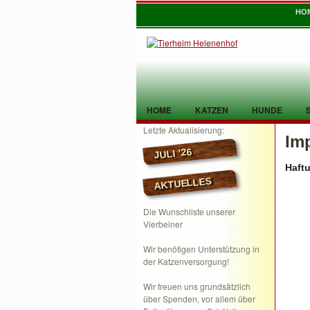
HO
HOME
KATZEN
HUNDE
Letzte Aktualisierung:
Im
TIER GEFUNDEN
KONTAKT
JULI ’26
Haft
AKTUELLES
Die Wunschliste unserer
Vierbeiner
Wir benötigen Unterstützung in
der Katzenversorgung!
Wir freuen uns grundsätzlich
über Spenden, vor allem über