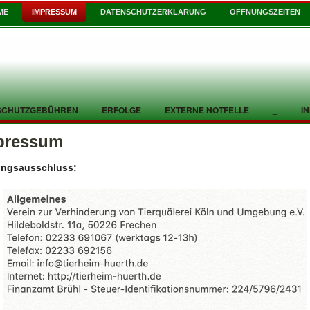
ME
IMPRESSUM
DATENSCHUTZERKLÄRUNG
ÖFFNUNGSZEITEN
SCHUTZGEBÜHREN
ERFOLGE
EXTERNE NOTFELLE
_
I
pressum
ungsausschluss: